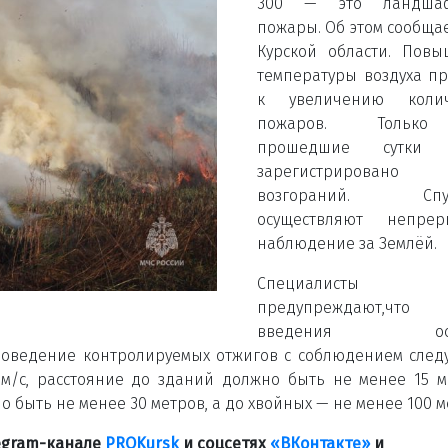
300 — это ландша
пожары. Об этом сообща
Курской области. Пов
температуры воздуха п
к увеличению колич
пожаров. Тольк
прошедшие сутки 
зарегистрирова
возгораний. Спут
осуществляют непрер
наблюдение за Землёй.
Специалисты 
предупреждают,чт
введения осо
оведение контролируемых отжигов с соблюдением сле
м/с, расстояние до зданий должно быть не менее 15 м
 быть не менее 30 метров, а до хвойных — не менее 100 м
legram-канале
PROKursk
и соцсетях
«ВКонтакте»
и