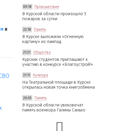
09:18
Происшествия
В Курской области произошло 5
пожаров за сутки
е»
и
22:18
Память
В Курске выложили «Огненную
картину» из лампад
21:21
Общество
Курских студентов приглашают к
участию в конкурсе «Благоустрой!»
 СВО
21:11
Культура
На Театральной площади в Курске
открылась новая точка книгообмена
20:05
Память
В Курской области увековечат
х
память военкора Галины Санько