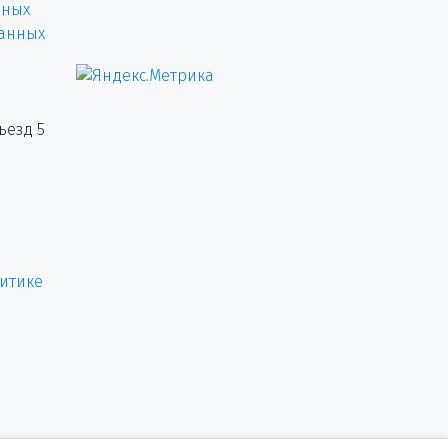
нных
данных
ъезд 5
итике