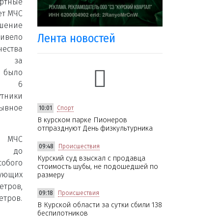
фтные
ет МЧС
ышение
Лента новостей
ривело
ества
о за
было
но 6
ники
ывное
10:01
Спорт
В курском парке Пионеров
отпразднуют День физкультурника
МЧС
09:48
Происшествия
о до
Курский суд взыскал с продавца
бого
стоимость шубы, не подошедшей по
дующих
размеру
етров,
09:18
Происшествия
етров.
В Курской области за сутки сбили 138
беспилотников