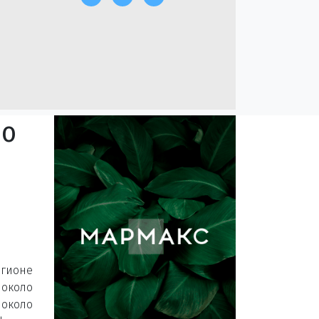
но
егионе
около
 около