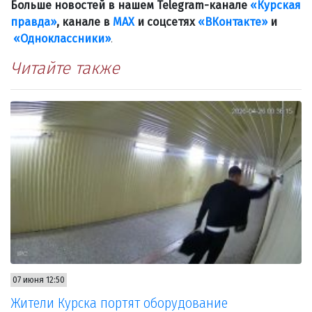
Больше новостей в нашем Telegram-канале
«Курская
правда»
, канале в
МАХ
и соцсетях
«ВКонтакте»
и
«Одноклассники»
.
Читайте также
07 июня 12:50
Жители Курска портят оборудование