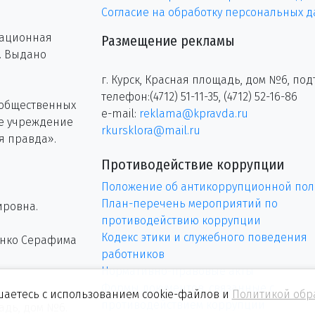
Согласие на обработку персональных 
рационная
Размещение рекламы
г. Выдано
г. Курск, Красная площадь, дом №6, под
телефон:(4712) 51-11-35, (4712) 52-16-86
 общественных
e-mail:
reklama@kpravda.ru
ое учреждение
rkursklora@mail.ru
я правда».
Противодействие коррупции
Положение об антикоррупционной пол
План-перечень мероприятий по
ировна.
противодействию коррупции
Кодекс этики и служебного поведения
енко Серафима
работников
Нормативно-правовые акты
Формы документов, связанные с
шаетесь с использованием cookie-файлов и
Политикой обр
противодействием коррупции
щадь, дом №6.