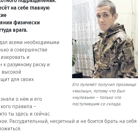
отного подразделения.
есёт на себе главную
кие
оянии физически
туда врага.
адал всеми необходимыми
лько в совершенстве
лизировать и
н к разумному риску и
я высокой
 щит для своих
Его пулемёт получил прозвище
«малыш», потому что был
«нулевым» – только что
знали о нём и его
поступившим со склада.
акого правила –
то ты здесь и сейчас.
вное. Рассудительный, несуетный и не боится брать на себя
ложиться.