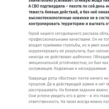
значительно усиливает огневую мощь пех
А СВО подтвердила – пехота по сей день н
тяжесть боевых действий, и без неё ника
высокотехнологичные новинки не в сост
контролировать территорию и выгнать от
Герой нашего сегодняшнего рассказа обл
профессиональными качествами. Он не то
владел приёмами стрельбы, но и умел ана
корректировать её результаты, был склоне
никогда не действовал шаблонно. Облада
эмоциональной устойчивостью, он был как
сослуживцев. Надёжным и несокрушимым.
Товарищи роты «Востока» почти ничего не 
прошлом. Да в действующей армии и нет т
расспрашивать. На боевом задании важно к
Они успели увидеть его в деле – и это гла
ответственность. На таких всегда можно по