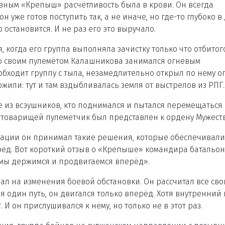
вным «Крепыш» расчётливость была в крови. Он всегда
н уже готов поступить так, а не иначе, но где-то глубоко в
остановится. И не раз его это выручало.
 когда его группа выполняла зачистку только что отбитого
со своим пулемётом Калашникова занимался огневым
обходит группу с тыла, незамедлительно открыл по нему ог
ожили: тут и там вздыбливалась земля от выстрелов из РПГ.
е из всэушников, кто поднимался и пытался перемещаться
е товарищей пулемётчик был представлен к ордену Мужеств
туации он принимал такие решения, которые обеспечивали
рёд. Вот короткий отзыв о «Крепыше» командира батальон
 мы держимся и продвигаемся вперёд».
л на изменения боевой обстановки. Он рассчитал все сво
я один путь, он двигался только вперёд. Хотя внутренний 
 И он прислушивался к нему, но только не в этот раз.