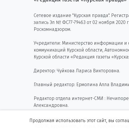
Сетевое издание "Курская правда". Регист
запись Эл № ФС77-79463 от 02 ноября 2020 
Роскомнадзором.
Учредители: Министерство информации и
коммуникаций Курской области, Автономн
Курской области «Редакция газеты «Курска
Директор: Чуйкова Лариса Викторовна.
Главный редактор: Ермолина Алла Владим
Редактор отдела интернет-СМИ : Нечипор
Александровна.
Контактные данные редакции:
Продолжая использовать этот сайт, вы согла
305000, Курская обл., г. Курск, Красная пло