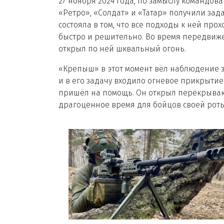
27 ноября 2024 года, по замыслу командо
«Ретро», «Солдат» и «Татар» получили зад
состояла в том, что все подходы к ней про
быстро и решительно. Во время передвиже
открыл по ней шквальный огонь.
«Крепыш» в этот момент вёл наблюдение з
и в его задачу входило огневое прикрыти
пришёл на помощь. Он открыл перекрывающ
драгоценное время для бойцов своей роты.