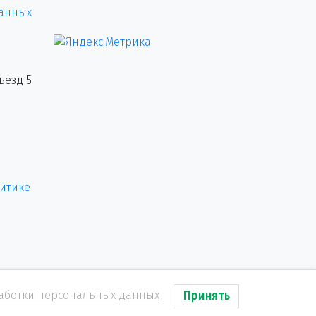
данных
ъезд 5
итике
аботки персональных данных
Принять