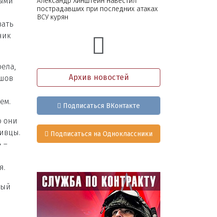
ными
Александр Хинштейн навестил
пострадавших при последних атаках
ВСУ курян
вать
ник
ела,
Архив новостей
ышов
ем.
Подписаться ВКонтакте
ю они
живцы.
Подписаться на Одноклассники
 –
я.
ный