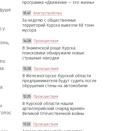
программа «Движение — это жизнь»
 душе
15:47
Благоустройство
За неделю с общественных
территорий Курска вывезли 68 тонн
 у
мусора
14:28
Происшествия
онь,
В Знаменской роще Курска
поисковики обнаружили новые
страшные находки
 по
а.
13:28
Происшествия
В Железногорске Курской области
предпринимателя будут судить после
обрушения стены на автомобили
а:
12:35
Происшествия
В Курской области нашли
и
артиллерийский снаряд времён
голос
Великой Отечественной войны
11:33
Происшествия