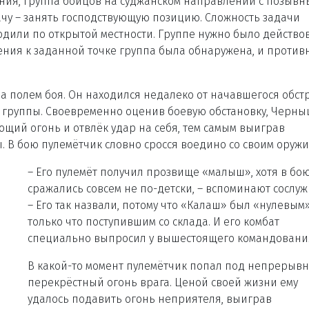
вания, группа бойцов на суджанском направлении с позыв
ачу – занять господствующую позицию. Сложность задачи
ходили по открытой местности. Группе нужно было действо
ния к заданной точке группа была обнаружена, и против
а полем боя. Он находился недалеко от начавшегося обстр
е группы. Своевременно оценив боевую обстановку, Черн
ий огонь и отвлёк удар на себя, тем самым выиграв
 В бою пулемётчик словно сросся воедино со своим оружи
– Его пулемёт получил прозвище «малыш», хотя в бо
сражались совсем не по-детски, – вспоминают сослу
– Его так назвали, потому что «Калаш» был «нулевым»
только что поступившим со склада. И его комбат
специально выпросил у вышестоящего командовани
В какой-то момент пулемётчик попал под непрерыв
перекрёстный огонь врага. Ценой своей жизни ему
удалось подавить огонь неприятеля, выиграв