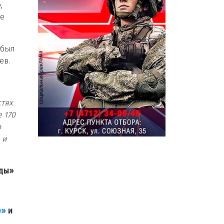
,
же
 был
ев.
стях
 170
о
 и
вды»
е»
и