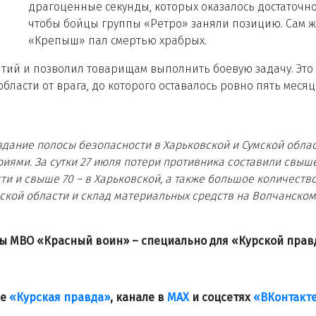
драгоценные секунды, которых оказалось достаточно
чтобы бойцы группы «Ретро» заняли позицию. Сам 
«Крепыш» пал смертью храбрых.
ытий и позволил товарищам выполнить боевую задачу. Это
ласти от врага, до которого оставалось ровно пять месяц
дание полосы безопасности в Харьковской и Сумской обла
иями. За сутки 27 июля потери противника составили свыше
сти и свыше 70 – в Харьковской, а также большое количеств
мской области и склад материальных средств на Волчанском
ты МВО «Красный воин» – специально для «Курской пра
ле
«Курская правда»
, канале в
МАХ
и соцсетях
«ВКонтакт