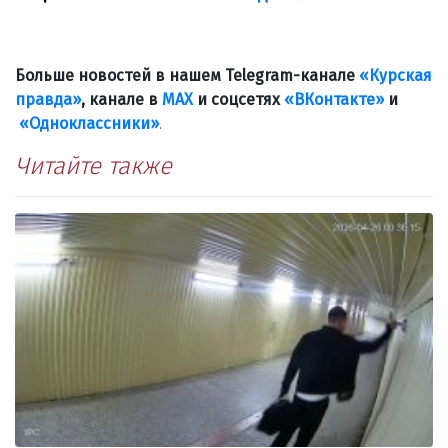
Больше новостей в нашем Telegram-канале
«Курская
правда»
, канале в
МАХ
и соцсетях
«ВКонтакте»
и
«Одноклассники»
.
Читайте также