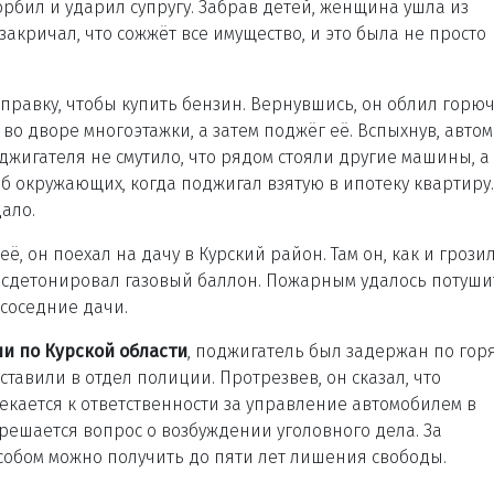
бил и ударил супругу. Забрав детей, женщина ушла из
акричал, что сожжёт все имущество, и это была не просто
правку, чтобы купить бензин. Вернувшись, он облил горю
о дворе многоэтажки, а затем поджёг её. Вспыхнув, авто
джигателя не смутило, что рядом стояли другие машины, а
б окружающих, когда поджигал взятую в ипотеку квартиру.
ало.
, он поехал на дачу в Курский район. Там он, как и грозил
и сдетонировал газовый баллон. Пожарным удалось потуши
 соседние дачи.
и по Курской области
, поджигатель был задержан по гор
тавили в отдел полиции. Протрезвев, он сказал, что
екается к ответственности за управление автомобилем в
решается вопрос о возбуждении уголовного дела. За
обом можно получить до пяти лет лишения свободы.