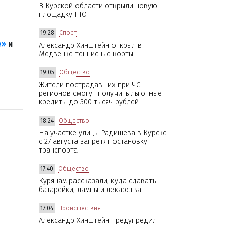
В Курской области открыли новую
площадку ГТО
19:28
Спорт
е»
и
Александр Хинштейн открыл в
Медвенке теннисные корты
19:05
Общество
Жители пострадавших при ЧС
регионов смогут получить льготные
кредиты до 300 тысяч рублей
18:24
Общество
На участке улицы Радищева в Курске
с 27 августа запретят остановку
транспорта
17:40
Общество
Курянам рассказали, куда сдавать
батарейки, лампы и лекарства
17:04
Происшествия
Александр Хинштейн предупредил