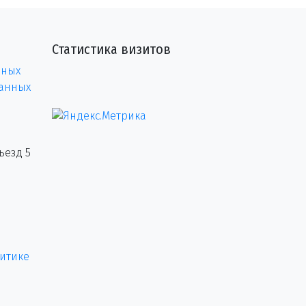
Статистика визитов
нных
данных
ъезд 5
итике