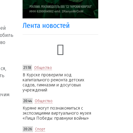
Лента новостей
чей
мобиль
 во
ся,
21:18
Общество
В Курске проверили ход
ть
капитального ремонта детских
садов, гимназии и досуговых
учреждений
ячим
20:44
Общество
Куряне могут познакомиться с
экспозициями виртуального музея
«Лица Победы: правнуки войны»
20:26
Спорт