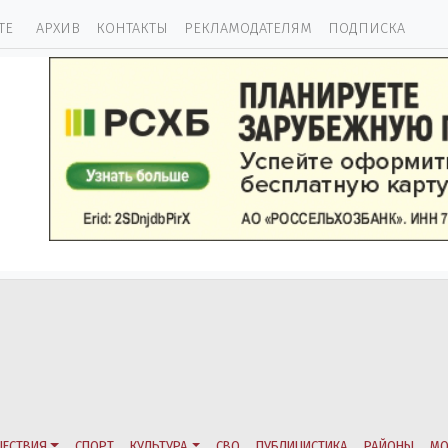
ТЕ
АРХИВ
КОНТАКТЫ
РЕКЛАМОДАТЕЛЯМ
ПОДПИСКА
ЕСТВИЯ
СПОРТ
КУЛЬТУРА
СВО
ПУБЛИЦИСТИКА
РАЙОНЫ
МО