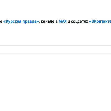
ле
«Курская правда»
, канале в
МАХ
и соцсетях
«ВКонтакт