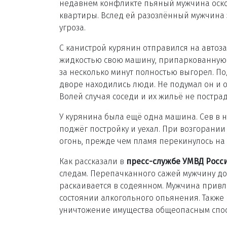
недавнем конфликте пьяный мужчина оскор
квартиры. Вслед ей разозлённый мужчина з
угроза.
С канистрой курянин отправился на автоза
жидкостью свою машину, припаркованную в
за несколько минут полностью выгорел. По
дворе находились люди. Не подумал он и о
Волей случая соседи и их жильё не пострад
У курянина была ещё одна машина. Сев в неё
поджёг постройку и уехал. При возгорани
огонь, прежде чем пламя перекинулось на
Как рассказали в
пресс-службе УМВД Росси
следам. Перепачканного сажей мужчину дос
раскаивается в содеянном. Мужчина привл
состоянии алкогольного опьянения. Также 
уничтожение имущества общеопасным спос