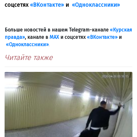
соцсетях
«ВКонтакте»
и
«Одноклассники»
Больше новостей в нашем Telegram-канале
«Курская
правда»
, канале в
МАХ
и соцсетях
«ВКонтакте»
и
«Одноклассники»
.
Читайте также