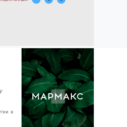
у
етии в