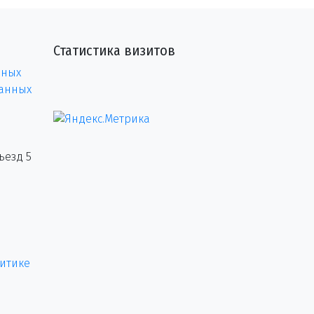
Статистика визитов
нных
данных
ъезд 5
итике