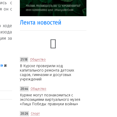
ись с
я он с
Лента новостей
в ходе
изода
дим за
21:18
Общество
е»
и
В Курске проверили ход
капитального ремонта детских
садов, гимназии и досуговых
учреждений
20:44
Общество
Куряне могут познакомиться с
экспозициями виртуального музея
«Лица Победы: правнуки войны»
20:26
Спорт