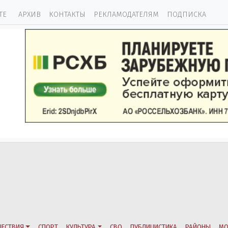
ТЕ
АРХИВ
КОНТАКТЫ
РЕКЛАМОДАТЕЛЯМ
ПОДПИСКА
ЕСТВИЯ
СПОРТ
КУЛЬТУРА
СВО
ПУБЛИЦИСТИКА
РАЙОНЫ
МО