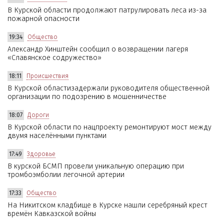
В Курской области продолжают патрулировать леса из-за
пожарной опасности
19:34
Общество
Александр Хинштейн сообщил о возвращении лагеря
«Славянское содружество»
18:11
Происшествия
В Курской областизадержали руководителя общественной
организации по подозрению в мошенничестве
18:07
Дороги
В Курской области по нацпроекту ремонтируют мост между
двумя населёнными пунктами
17:49
Здоровье
В курской БСМП провели уникальную операцию при
тромбоэмболии легочной артерии
17:33
Общество
На Никитском кладбище в Курске нашли серебряный крест
времён Кавказской войны