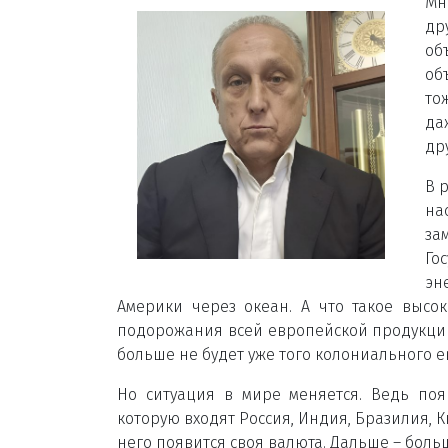
Мн
др
об
об
то
да
др
В 
на
за
Го
эн
Америки через океан. А что такое высо
подорожания всей европейской продукции
больше не будет уже того колониального е
Но ситуация в мире меняется. Ведь по
которую входят Россия, Индия, Бразилия, К
него появится своя валюта. Дальше – больш