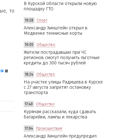
В Курской области открыли новую
площадку ГТО
ые, то
19:28
Спорт
Александр Хинштейн открыл в
Медвенке теннисные корты
19:05
Общество
Жители пострадавших при ЧС
регионов смогут получить льготные
кредиты до 300 тысяч рублей
е»
и
18:24
Общество
На участке улицы Радищева в Курске
с 27 августа запретят остановку
транспорта
17:40
Общество
Курянам рассказали, куда сдавать
батарейки, лампы и лекарства
17:04
Происшествия
Александр Хинштейн предупредил