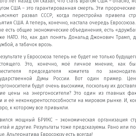
ого лет назад он сказал, что стать врагом США – опасно, н
угом США – это гарантированная смерть. Эти пророческие
ъясняют развал СССР, когда перестройка привела ст
ъятия США. А теперь, конечно, настала очередь Евросоюза.
же есть общие экономические объединения, есть «дружба»
же НАТО. Но, как дал понять Дональд Джонович Трамп, 
ужбой, а табачок врозь.
результате у Евросоюза теперь не будет не только будущего
стоящего. Это, конечно, моё личное мнение, как бы
местителя председателя комитета по законодател
сударственной Думы России. Вот один пример. Це
ергоносители будут очень высокими, поскольку их доставл
кие цены на энергоносители? Это один из главных фа
 и её неконкурентоспособности на мировом рынке. И, ко
вро, к которому все привыкли.
явился мощный БРИКС – экономическая организация ст
итай и другие. Результаты тоже предсказуемы. Рано или по
е. Альтернатива Евросоюзу есть всегда!