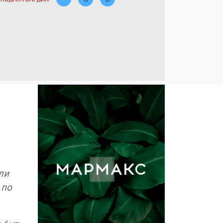
ли
 по