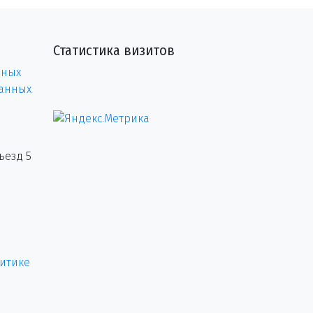
Статистика визитов
нных
данных
ъезд 5
итике