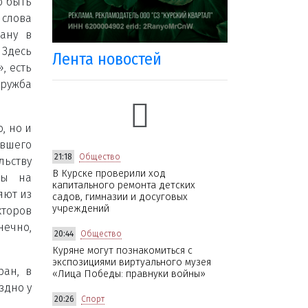
о быть
 слова
рану в
 Здесь
Лента новостей
, есть
дружба
, но и
вшего
21:18
Общество
ьству
В Курске проверили ход
ны на
капитального ремонта детских
яют из
садов, гимназии и досуговых
учреждений
кторов
нечно,
20:44
Общество
Куряне могут познакомиться с
экспозициями виртуального музея
ран, в
«Лица Победы: правнуки войны»
здно у
20:26
Спорт