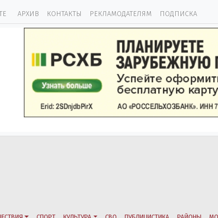
ТЕ
АРХИВ
КОНТАКТЫ
РЕКЛАМОДАТЕЛЯМ
ПОДПИСКА
ЕСТВИЯ
СПОРТ
КУЛЬТУРА
СВО
ПУБЛИЦИСТИКА
РАЙОНЫ
МО