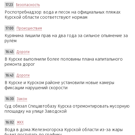
17:23
Безопасность
Роспотребнадзор: вода и песок на официальных пляжах
Курской области соответствуют нормам
17:00
Происшествия
Курянина лишили прав на два года за сильное опьянение за
рулём
16:45
Дороги
В Курске выполнили более половины плана капитального
ремонта дорог
16:43
Дороги
В Курске и Курском районе установили новые камеры
фиксации нарушений скорости
16:30
Закон
Суд обязал Спецавтобазу Курска отремонтировать мусорную
площадку на улице Заводской
16:02
ЖКХ
Вода в дома Железногорска Курской области из-за жары
будет поступать по графику