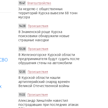
15:47
Благоустройство
За неделю с общественных
территорий Курска вывезли 68 тонн
мусора
14:28
Происшествия
В Знаменской роще Курска
поисковики обнаружили новые
страшные находки
13:28
Происшествия
В Железногорске Курской области
 СВО
предпринимателя будут судить после
обрушения стены на автомобили
12:35
Происшествия
В Курской области нашли
артиллерийский снаряд времён
х
Великой Отечественной войны
11:33
Происшествия
Александр Хинштейн навестил
пострадавших при последних атаках