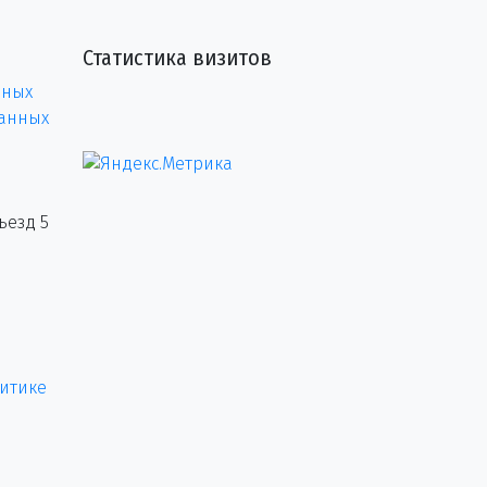
Статистика визитов
нных
данных
ъезд 5
итике