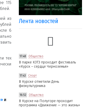
ее 115
блей.
мей из
Лента новостей
рублей
осле 6
чально
тавить
17:48
Общество
ли тех
В парке КЗТЗ проходит фестиваль
ически
«Курск – сердце Черноземья»
17:43
Спорт
В Курске отметили День
физкультурника
16:52
Общество
е»
и
В Курске на Полугоре проходит
программа «Движение — это жизнь»