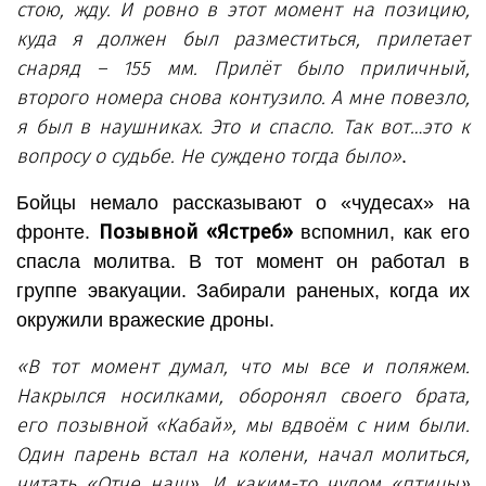
стою, жду. И ровно в этот момент на позицию,
куда я должен был разместиться, прилетает
снаряд – 155 мм. Прилёт было приличный,
второго номера снова контузило. А мне повезло,
я был в наушниках. Это и спасло. Так вот…это к
вопросу о судьбе. Не суждено тогда было»
.
Бойцы немало рассказывают о «чудесах» на
Позывной «Ястреб»
фронте.
вспомнил, как его
спасла молитва. В тот момент он работал в
группе эвакуации. Забирали раненых, когда их
окружили вражеские дроны.
«В тот момент думал, что мы все и поляжем.
Накрылся носилками, оборонял своего брата,
его позывной «Кабай», мы вдвоём с ним были.
Один парень встал на колени, начал молиться,
читать «Отче наш». И каким-то чудом «птицы»