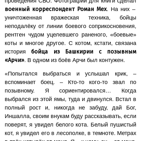
проведения СВО. Фотографии для книги сделал
военный корреспондент Роман Мех
. На них –
уничтоженная вражеская техника, бойцы
неподалёку от линии боевого соприкосновения,
рентген чудом уцелевшего раненого, «боевые»
коты и многое другое. С котом, кстати, связана
бойца из Башкирии с позывным
история
«Арчи»
. В одном из боёв Арчи был контужен.
«Попытался выбраться и услышал крик, –
вспоминает боец. – Кто-то кого-то звал по
позывному. Я сориентировался… Когда
выбрался из этой ямы, туда и двинулся. Встал в
полный рост и, никогда не забуду, дай Бог,
Иншалла, своим внукам буду рассказывать, если
поверят, я увидел белого кота. Белый пушистый
кот, я увидел его в лесополке, в темноте. Метрах