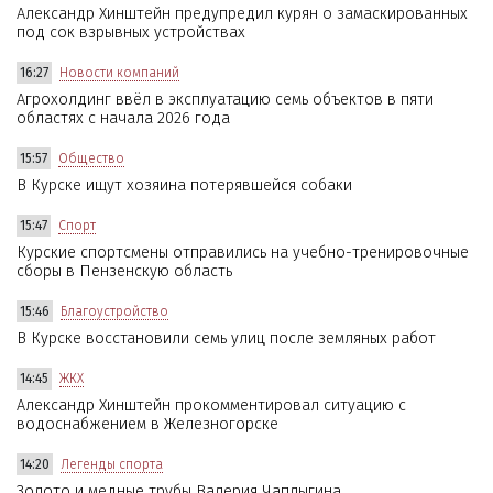
Александр Хинштейн предупредил курян о замаскированных
под сок взрывных устройствах
16:27
Новости компаний
Агрохолдинг ввёл в эксплуатацию семь объектов в пяти
областях с начала 2026 года
15:57
Общество
В Курске ищут хозяина потерявшейся собаки
15:47
Спорт
Курские спортсмены отправились на учебно-тренировочные
сборы в Пензенскую область
15:46
Благоустройство
В Курске восстановили семь улиц после земляных работ
14:45
ЖКХ
Александр Хинштейн прокомментировал ситуацию с
водоснабжением в Железногорске
14:20
Легенды спорта
Золото и медные трубы Валерия Чаплыгина