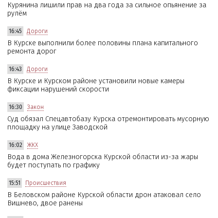
Курянина лишили прав на два года за сильное опьянение за
рулём
16:45
Дороги
В Курске выполнили более половины плана капитального
ремонта дорог
16:43
Дороги
В Курске и Курском районе установили новые камеры
фиксации нарушений скорости
16:30
Закон
Суд обязал Спецавтобазу Курска отремонтировать мусорную
площадку на улице Заводской
16:02
ЖКХ
Вода в дома Железногорска Курской области из-за жары
будет поступать по графику
15:51
Происшествия
В Беловском районе Курской области дрон атаковал село
Вишнево, двое ранены