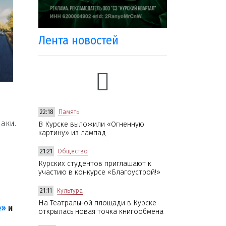
Лента новостей
22:18
Память
аки.
В Курске выложили «Огненную
картину» из лампад
21:21
Общество
Курских студентов приглашают к
участию в конкурсе «Благоустрой!»
21:11
Культура
На Театральной площади в Курске
е»
и
открылась новая точка книгообмена