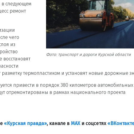
ы в следующем
цесс ремонт
изации
сле чего
лоя из
тройство
Фото: транспорт и дороги Курской области
е восстановят
пасности
разметку термопластиком и установят новые дорожные зн
ируется привести в порядок 380 километров автомобильных
удут отремонтированы в рамках национального проекта
ле
«Курская правда»
, канале в
МАХ
и соцсетях
«ВКонтакт