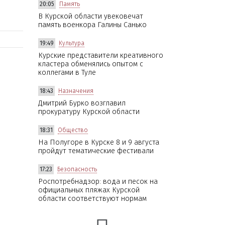
20:05
Память
В Курской области увековечат
память военкора Галины Санько
19:49
Культура
Курские представители креативного
кластера обменялись опытом с
коллегами в Туле
18:43
Назначения
Дмитрий Бурко возглавил
прокуратуру Курской области
18:31
Общество
На Полугоре в Курске 8 и 9 августа
пройдут тематические фестивали
17:23
Безопасность
Роспотребнадзор: вода и песок на
официальных пляжах Курской
области соответствуют нормам