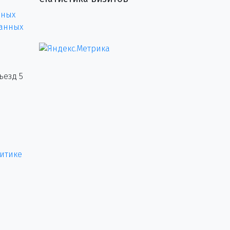
нных
данных
ъезд 5
итике