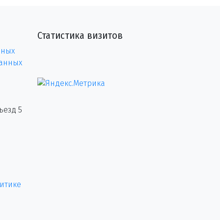
Статистика визитов
нных
данных
ъезд 5
итике