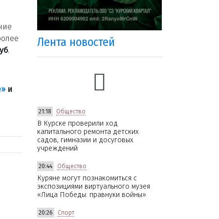
ние
более
Лента новостей
уб
.
е»
и
21:18
Общество
В Курске проверили ход
капитального ремонта детских
садов, гимназии и досуговых
учреждений
20:44
Общество
Куряне могут познакомиться с
экспозициями виртуального музея
«Лица Победы: правнуки войны»
20:26
Спорт