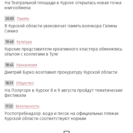
На Театральной площади в Курске открылась новая точка
книгообмена
20:05
Память
В Курской области увековечат память военкора Галины
Санько
19:49
Культура
Курские представители креативного кластера обменялись
опытом с коллегами в Туле
18:43
Назначения
Дмитрий Бурко возглавил прокуратуру Курской области
18:31
Общество
На Полугоре в Курске 8 и 9 августа пройдут тематические
фестивали
17:23
Безопасность
Роспотребнадзор: вода и песок на официальных пляжах
Курской области соответствуют нормам