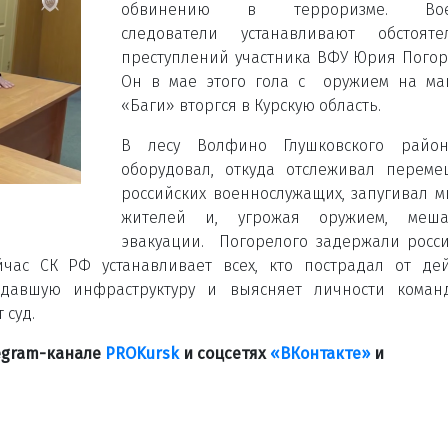
обвинению в терроризме. Вое
следователи устанавливают обстоятел
преступлений участника ВФУ Юрия Погор
Он в мае этого гола с оружием на ма
«Баги» вторгся в Курскую область.
В лесу Волфино Глушковского райо
оборудовал, откуда отслеживал перем
российских военнослужащих, запугивал 
жителей и, угрожая оружием, меш
эвакуации. Погорелого задержали росс
час СК РФ устанавливает всех, кто пострадал от де
адавшую инфраструктуру и выясняет личности коман
 суд.
legram-канале
PROKursk
и соцсетях
«ВКонтакте»
и