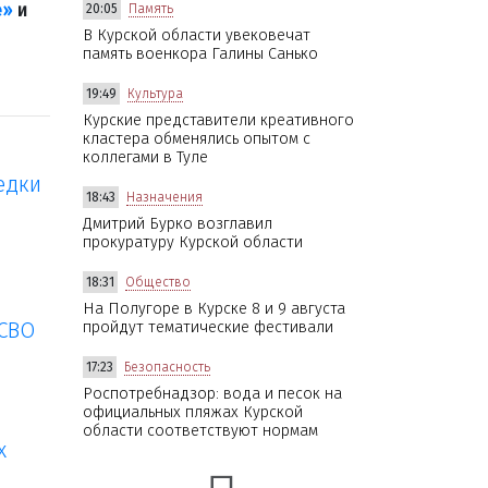
е»
и
20:05
Память
В Курской области увековечат
память военкора Галины Санько
19:49
Культура
Курские представители креативного
кластера обменялись опытом с
коллегами в Туле
едки
18:43
Назначения
Дмитрий Бурко возглавил
прокуратуру Курской области
18:31
Общество
На Полугоре в Курске 8 и 9 августа
 СВО
пройдут тематические фестивали
17:23
Безопасность
Роспотребнадзор: вода и песок на
официальных пляжах Курской
области соответствуют нормам
х