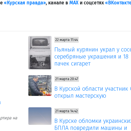
ле
«Курская правда»
, канале в
МАХ
и соцсетях
«ВКонтакт
22 марта 11:44
Пьяный курянин украл у сос
серебряные украшения и 18
пачек сигарет
21 марта 20:47
В Курской области участник
открыл мастерскую
а
21 марта 14:42
ртира на
В Курске обломки украински
БПЛА повредили машины и