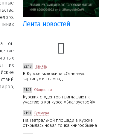
нные
ьства
елого.
Лента новостей
шинах
на он
ещение
мирных
ал их
22:18
Память
ийские
В Курске выложили «Огненную
картину» из лампад
йствий
диров,
21:21
Общество
Курских студентов приглашают к
участию в конкурсе «Благоустрой!»
21:11
Культура
На Театральной площади в Курске
открылась новая точка книгообмена