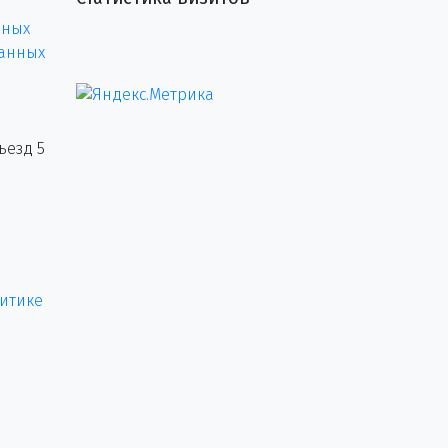
нных
данных
ъезд 5
итике