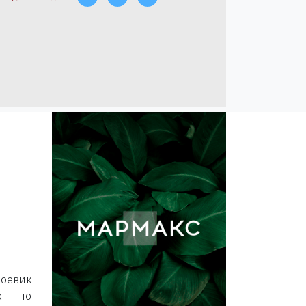
боевик
ых по