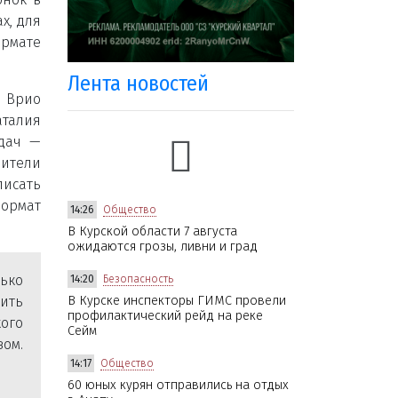
х, для
ормате
Лента новостей
 Врио
аталия
адач —
дители
писать
ормат
14:26
Общество
В Курской области 7 августа
ожидаются грозы, ливни и град
ько
14:20
Безопасность
ить
В Курске инспекторы ГИМС провели
профилактический рейд на реке
ого
Сейм
вом.
14:17
Общество
60 юных курян отправились на отдых