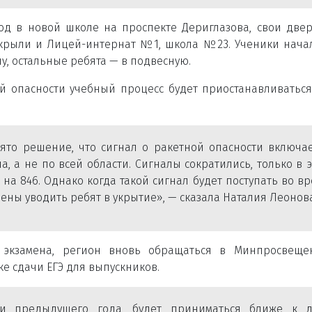
од в новой школе на проспекте Дериглазова, свои две
ткрыли и Лицей-интернат №1, школа №23. Ученики нач
ну, остальные ребята — в подвесную.
ой опасности учебный процесс будет приостанавливаться
ято решение, что сигнал о ракетной опасности включае
, а не по всей области. Сигналы сократились, только в 
на 846. Однако когда такой сигнал будет поступать во в
ены уводить ребят в укрытие», — сказала Наталия Леонова
о экзамена, регион вновь обращаться в Минпросвещ
е сдачи ЕГЭ для выпускников.
и предыдущего года, будет приниматься ближе к д