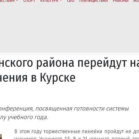
ЕСТВИЯ
СПОРТ
КУЛЬТУРА
СВО
ПУБЛИЦИСТИКА
РАЙОНЫ
МО
нского района перейдут н
ения в Курске
онференция, посвященная готовности системы
лу учебного года.
В этом году торжественные линейки пройдут не дл
учеников. Учащиеся 1,5, 9 и 11 услышат первый зв