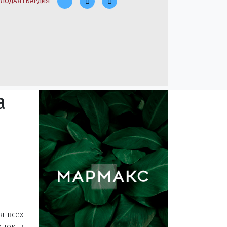
ЛОДАЯ ГВАРДИЯ
а
я всех
онок в