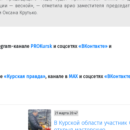
ции — весной», — отметила врио заместителя председат
 Оксана Крутько.
legram-канале
PROKursk
и соцсетях
«ВКонтакте»
и
ле
«Курская правда»
, канале в
МАХ
и соцсетях
«ВКонтакт
21 марта 20:47
В Курской области участник
открыл мастерскую