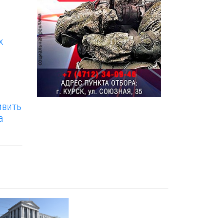
х
ивить
а