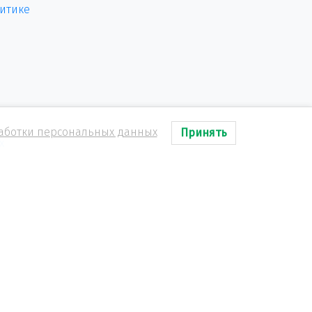
итике
аботки персональных данных
Принять
х
ы
аний