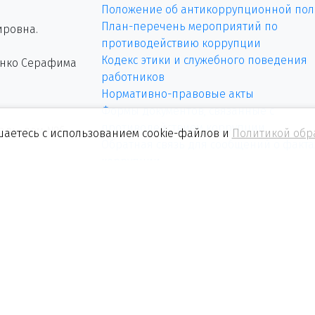
Положение об антикоррупционной пол
План-перечень мероприятий по
ировна.
противодействию коррупции
Кодекс этики и служебного поведения
енко Серафима
работников
Нормативно-правовые акты
Формы документов, связанные с
противодействием коррупции
щадь, дом №6.
шаетесь с использованием cookie-файлов и
Политикой обр
Обратная связь для сообщений о факта
коррупции
Методическое обеспечение по
противодействию коррупции
 сайт
Отчетная документация Курской Правд
Отчетная документация районных изд
е гиперссылки