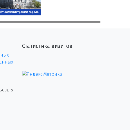
Статистика визитов
нных
данных
ъезд 5