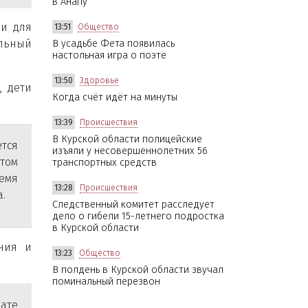
в Анапу
ри для
13:51
Общество
альный
В усадьбе Фета появилась
настольная игра о поэте
13:50
Здоровье
, дети
Когда счёт идёт на минуты
13:39
Происшествия
В Курской области полицейские
тся
изъяли у несовершеннолетних 56
этом
транспортных средств
ремя
13:28
Происшествия
.
Следственный комитет расследует
дело о гибели 15-летнего подростка
в Курской области
ения и
13:23
Общество
В полдень в Курской области звучал
поминальный перезвон
ате