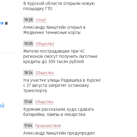
В Курской области открыли новую
площадку ГТО
19:28
Спорт
е»
и
Александр Хинштейн открыл в
Медвенке теннисные корты
19:05
Общество
Жители пострадавших при ЧС
регионов смогут получить льготные
кредиты до 300 тысяч рублей
18:24
Общество
На участке улицы Радищева в Курске
с 27 августа запретят остановку
транспорта
17:40
Общество
ой
Курянам рассказали, куда сдавать
батарейки, лампы и лекарства
17:04
Происшествия
Александр Хинштейн предупредил