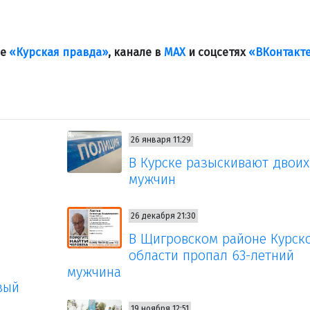
ле
«Курская правда»
, канале в
МАХ
и соцсетях
«ВКонтакт
26 января 11:29
В Курске разыскивают двоих
мужчин
26 декабря 21:30
В Щигровском районе Курск
области пропал 63-летний
мужчина
вый
19 ноября 12:51