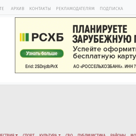
ТЕ
АРХИВ
КОНТАКТЫ
РЕКЛАМОДАТЕЛЯМ
ПОДПИСКА
ЕСТВИЯ
СПОРТ
КУЛЬТУРА
СВО
ПУБЛИЦИСТИКА
РАЙОНЫ
МО