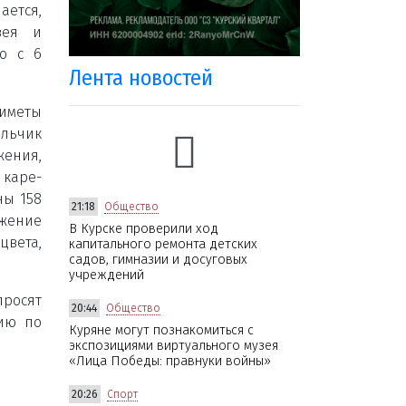
ается,
вея и
но с 6
Лента новостей
иметы
ьчик
ения,
 каре-
ны 158
21:18
Общество
жение
В Курске проверили ход
цвета,
капитального ремонта детских
садов, гимназии и досуговых
учреждений
просят
20:44
Общество
ию по
Куряне могут познакомиться с
экспозициями виртуального музея
«Лица Победы: правнуки войны»
20:26
Спорт