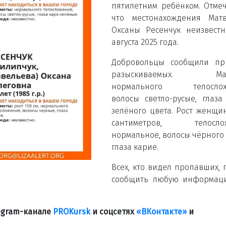
пятилетним ребёнком. Отмеч
что местонахождения Мат
Оксаны Ресенчук неизвест
августа 2025 года.
Добровольцы сообщили пр
разыскиваемых. Мал
нормального телослож
волосы светло-русые, глаза
зелёного цвета. Рост женщи
сантиметров, телосло
нормальное, волосы чёрного 
глаза карие.
Всех, кто видел пропавших, 
сообщить любую информац
legram-канале
PROKursk
и соцсетях
«ВКонтакте»
и