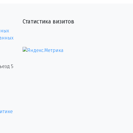
Статистика визитов
нных
данных
ъезд 5
итике