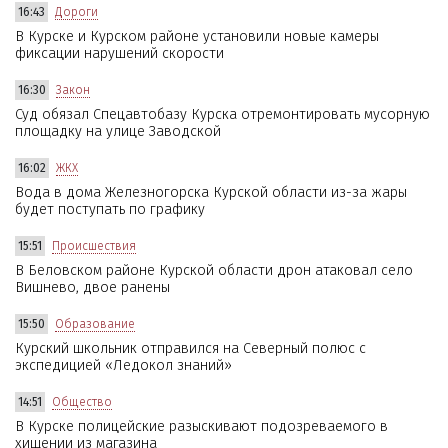
16:43
Дороги
В Курске и Курском районе установили новые камеры
фиксации нарушений скорости
16:30
Закон
Суд обязал Спецавтобазу Курска отремонтировать мусорную
площадку на улице Заводской
16:02
ЖКХ
Вода в дома Железногорска Курской области из-за жары
будет поступать по графику
15:51
Происшествия
В Беловском районе Курской области дрон атаковал село
Вишнево, двое ранены
15:50
Образование
Курский школьник отправился на Северный полюс с
экспедицией «Ледокол знаний»
14:51
Общество
В Курске полицейские разыскивают подозреваемого в
хищении из магазина