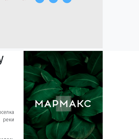
у
оселка
у реки