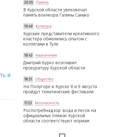
20:05
Память
В Курской области увековечат
память военкора Галины Санько
19:49
Культура
Курские представители креативного
кластера обменялись опытом с
коллегами в Туле
18:43
Назначения
Дмитрий Бурко возглавил
прокуратуру Курской области
ль и
18:31
Общество
На Полугоре в Курске 8 и 9 августа
пройдут тематические фестивали
17:23
Безопасность
Роспотребнадзор: вода и песок на
официальных пляжах Курской
области соответствуют нормам