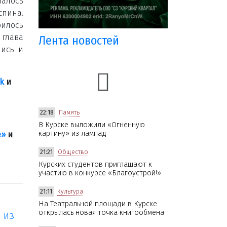
залось
спина.
илось
 глава
Лента новостей
лись и
k
и
22:18
Память
В Курске выложили «Огненную
картину» из лампад
е»
и
21:21
Общество
Курских студентов приглашают к
участию в конкурсе «Благоустрой!»
21:11
Культура
На Театральной площади в Курске
открылась новая точка книгообмена
 из