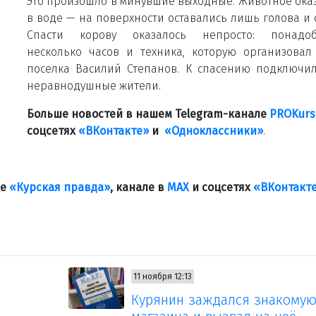
Это произошло в минувшие выходные. Животное ока
в воде — на поверхности оставались лишь голова и 
Спасти корову оказалось непросто: понадоб
несколько часов и техника, которую организовал
поселка Василий Степанов. К спасению подключи
неравнодушные жители.
Больше новостей в нашем Telegram-канале
PROKurs
соцсетях
«ВКонтакте»
и
«Одноклассники»
.
ле
«Курская правда»
, канале в
МАХ
и соцсетях
«ВКонтакт
11 ноября 12:13
Курянин заждался знакомую