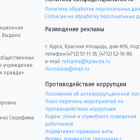
Политика обработки персональных да
Согласие на обработку персональных 
рационная
Размещение рекламы
г. Выдано
г. Курск, Красная площадь, дом №6, под
телефон:(4712) 51-11-35, (4712) 52-16-86
 общественных
e-mail:
reklama@kpravda.ru
ое учреждение
rkursklora@mail.ru
я правда».
Противодействие коррупции
Положение об антикоррупционной пол
План-перечень мероприятий по
ировна.
противодействию коррупции
Кодекс этики и служебного поведения
енко Серафима
работников
Нормативно-правовые акты
Формы документов, связанные с