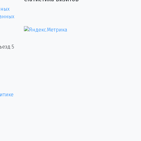
нных
данных
ъезд 5
итике