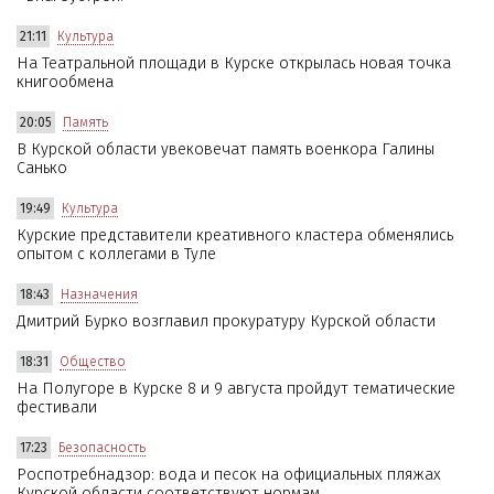
21:11
Культура
На Театральной площади в Курске открылась новая точка
книгообмена
20:05
Память
В Курской области увековечат память военкора Галины
Санько
19:49
Культура
Курские представители креативного кластера обменялись
опытом с коллегами в Туле
18:43
Назначения
Дмитрий Бурко возглавил прокуратуру Курской области
18:31
Общество
На Полугоре в Курске 8 и 9 августа пройдут тематические
фестивали
17:23
Безопасность
Роспотребнадзор: вода и песок на официальных пляжах
Курской области соответствуют нормам