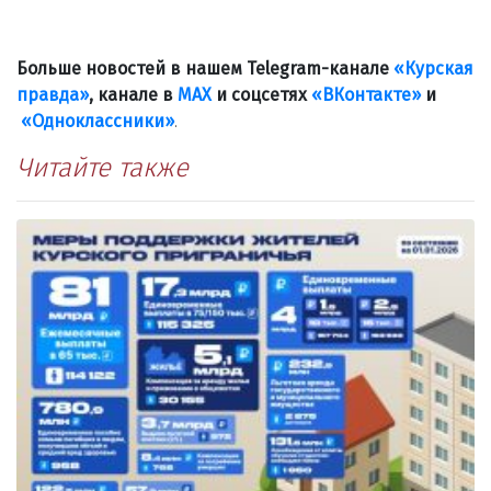
Больше новостей в нашем Telegram-канале
«Курская
правда»
, канале в
МАХ
и соцсетях
«ВКонтакте»
и
«Одноклассники»
.
Читайте также