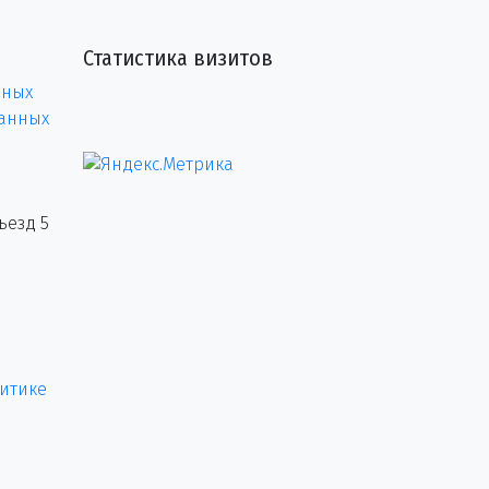
Статистика визитов
нных
данных
ъезд 5
итике