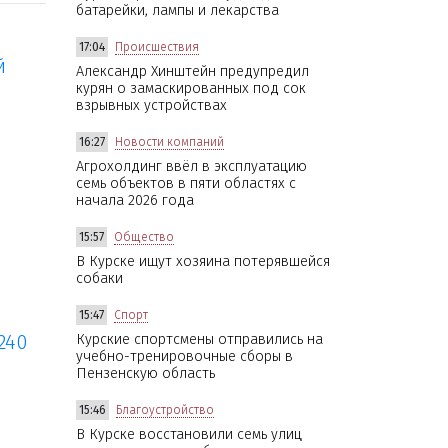
батарейки, лампы и лекарства
17:04
Происшествия
й
Александр Хинштейн предупредил
курян о замаскированных под сок
взрывных устройствах
16:27
Новости компаний
Агрохолдинг ввёл в эксплуатацию
семь объектов в пяти областях с
начала 2026 года
15:57
Общество
В Курске ищут хозяина потерявшейся
собаки
15:47
Спорт
240
Курские спортсмены отправились на
учебно-тренировочные сборы в
Пензенскую область
15:46
Благоустройство
В Курске восстановили семь улиц