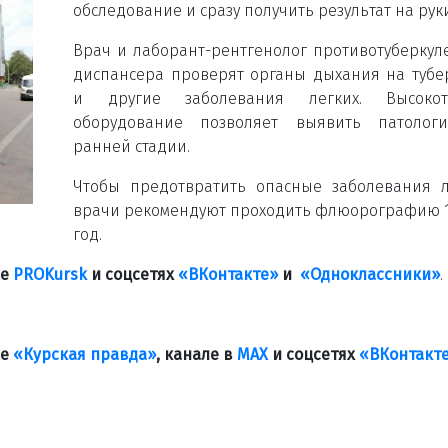
обследование и сразу получить результат на рук
Врач и лаборант-рентгенолог противотуберкул
диспансера проверят органы дыхания на тубе
и другие заболевания легких. Высокот
оборудование позволяет выявить патолог
ранней стадии.
Чтобы предотвратить опасные заболевания л
врачи рекомендуют проходить флюорографию 1
год.
ле
PROKursk
и соцсетях
«ВКонтакте»
и
«Одноклассники»
.
ле
«Курская правда»
, канале в
МАХ
и соцсетях
«ВКонтакт