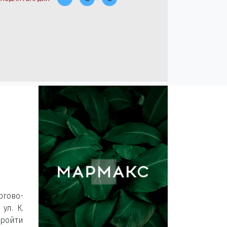
гово-
ул. К.
ройти