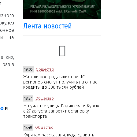
и.
езного
ркулез
Лента новостей
очное
ии на
егких,
 раз в
19:05
Общество
Жители пострадавших при ЧС
регионов смогут получить льготные
кредиты до 300 тысяч рублей
18:24
Общество
На участке улицы Радищева в Курске
е»
и
с 27 августа запретят остановку
транспорта
17:40
Общество
Курянам рассказали, куда сдавать