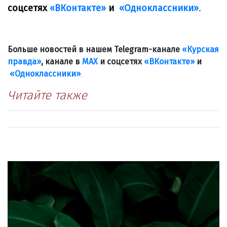
соцсетях
«ВКонтакте»
и
«Одноклассники»
.
Больше новостей в нашем Telegram-канале
«Курская
правда»
, канале в
МАХ
и соцсетях
«ВКонтакте»
и
«Одноклассники»
.
Читайте также