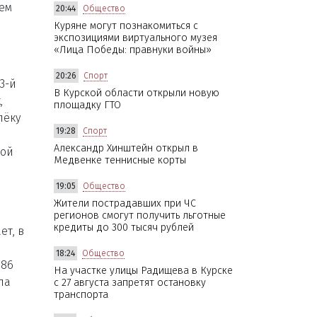
ем
20:44
Общество
Куряне могут познакомиться с
экспозициями виртуального музея
«Лица Победы: правнуки войны»
20:26
Спорт
3-й
В Курской области открыли новую
,
площадку ГТО
лёку
19:28
Спорт
Александр Хинштейн открыл в
кой
Медвенке теннисные корты
19:05
Общество
Жители пострадавших при ЧС
регионов смогут получить льготные
кредиты до 300 тысяч рублей
ет, в
18:24
Общество
 86
На участке улицы Радищева в Курске
ла
с 27 августа запретят остановку
транспорта