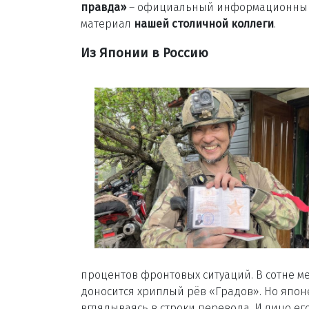
правда»
– официальный информационный п
материал
нашей столичной коллеги
.
Из Японии в Россию
процентов фронтовых ситуаций. В сотне м
доносится хриплый рёв «Градов». Но япо
вглядываясь в строки перевода. И лицо ег