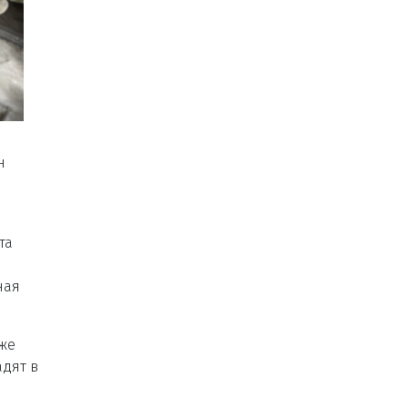
н
та
ная
 же
адят в