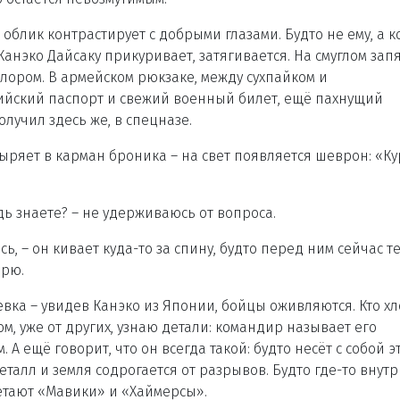
 облик контрастирует с добрыми глазами. Будто не ему, а к
Канэко Дайсаку прикуривает, затягивается. На смуглом запя
олором. В армейском рюкзаке, между сухпайком и
ийский паспорт и свежий военный билет, ещё пахнущий
лучил здесь же, в спецназе.
ыряет в карман броника – на свет появляется шеврон: «Ку
удь знаете? – не удерживаюсь от вопроса.
сь, – он кивает куда-то за спину, будто перед ним сейчас т
арю.
ка – увидев Канэко из Японии, бойцы оживляются. Кто х
ом, уже от других, узнаю детали: командир называет его
А ещё говорит, что он всегда такой: будто несёт с собой э
еталл и земля содрогается от разрывов. Будто где-то внутр
летают «Мавики» и «Хаймерсы».