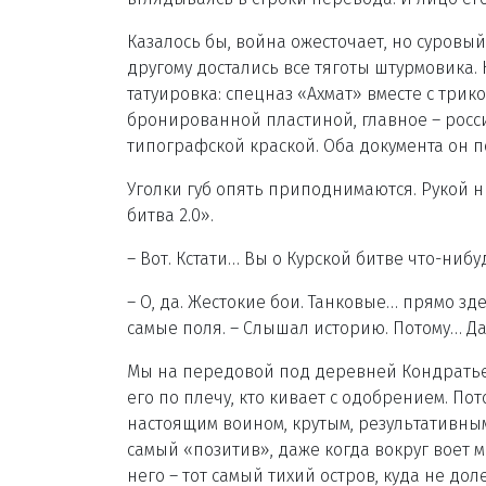
Казалось бы, война ожесточает, но суровый
другому достались все тяготы штурмовика. 
татуировка: спецназ «Ахмат» вместе с трик
бронированной пластиной, главное – росс
типографской краской. Оба документа он по
Уголки губ опять приподнимаются. Рукой н
битва 2.0».
– Вот. Кстати… Вы о Курской битве что-ниб
– О, да. Жестокие бои. Танковые… прямо зде
самые поля. – Слышал историю. Потому… Д
Мы на передовой под деревней Кондратьев
его по плечу, кто кивает с одобрением. Пот
настоящим воином, крутым, результативным. 
самый «позитив», даже когда вокруг воет м
него – тот самый тихий остров, куда не до