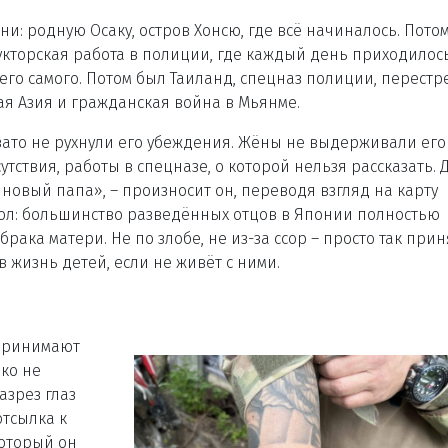
и: родную Осаку, остров Хонсю, где всё начиналось. Потом
рукторская работа в полиции, где каждый день приходилос
 него самого. Потом был Таиланд, спецназ полиции, перестр
ая Азия и гражданская война в Мьянме.
– зато не рухнули его убеждения. Жёны не выдерживали его
тствия, работы в спецназе, о которой нельзя рассказать. 
х новый папа», – произносит он, переводя взгляд на карту
в пол: большинство разведённых отцов в Японии полностью
рака матери. Не по злобе, не из-за ссор – просто так прин
 жизнь детей, если не живёт с ними.
 принимают
эко не
азрез глаз
отсылка к
который он