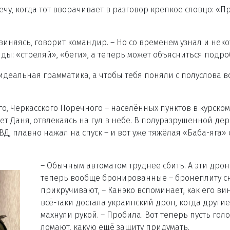
чу, когда тот вворачивает в разговор крепкое словцо: «П
извиняясь, говорит командир. – Но со временем узнал и нек
ды: «стреляй», «беги», а теперь может объясниться подро
 идеальная грамматика, а чтобы тебя поняли с полуслова в
го, Черкасского Поречного – населённых пунктов в курском
ет Даня, отвлекаясь на гул в небе. В полуразрушенной де
Д, плавно нажал на спуск – и вот уже тяжёлая «Баба-яга» 
– Обычным автоматом труднее сбить. А эти дро
теперь вообще бронированные – бронеплиту с
прикручивают, – Канэко вспоминает, как его ви
всё-таки достала украинский дрон, когда другие
махнули рукой. – Пробила. Вот теперь пусть гол
ломают, какую ещё защиту придумать.