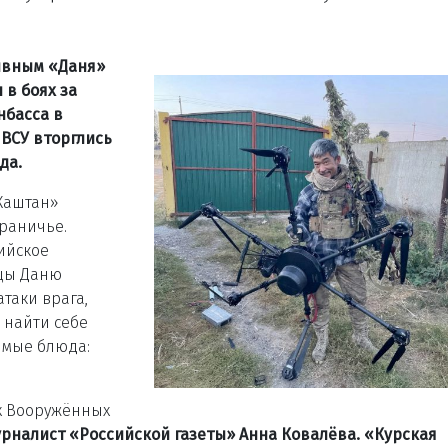
ывным «Даня»
 в боях за
нбасса в
 ВСУ вторглись
да.
Каштан»
граничье.
ийское
вцы Даню
атаки врага,
 найти себе
бимые блюда:
х Вооружённых
рналист «Российской газеты» Анна Ковалёва. «Курская