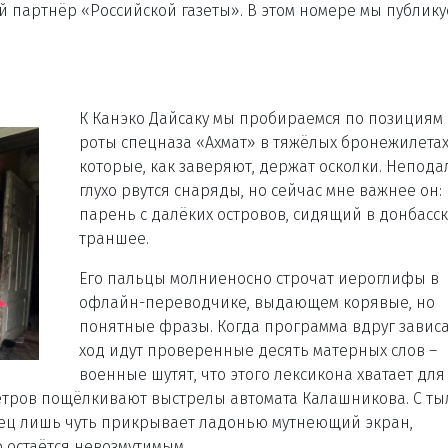
артнёр «Российской газеты». В этом номере мы публику
К Канэко Дайсаку мы пробираемся по позициям 
роты спецназа «Ахмат» в тяжёлых бронежилетах
которые, как заверяют, держат осколки. Непода
глухо рвутся снаряды, но сейчас мне важнее он:
парень с далёких островов, сидящий в донбасс
траншее.
Его пальцы молниеносно строчат иероглифы в
офлайн-переводчике, выдающем корявые, но
понятные фразы. Когда программа вдруг зависа
ход идут проверенные десять матерных слов –
военные шутят, что этого лексикона хватает для
етров пощёлкивают выстрелы автомата Калашникова. С ты
нец лишь чуть прикрывает ладонью мутнеющий экран,
о остаётся невозмутимым.