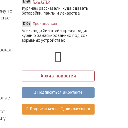
17:40
Общество
Курянам рассказали, куда сдавать
ому-то
батарейки, лампы и лекарства
стье –
17:04
Происшествия
Александр Хинштейн предупредил
курян о замаскированных под сок
взрывных устройствах
рская
Архив новостей
е
Подписаться ВКонтакте
лопает
Подписаться на Одноклассники
тот
и у