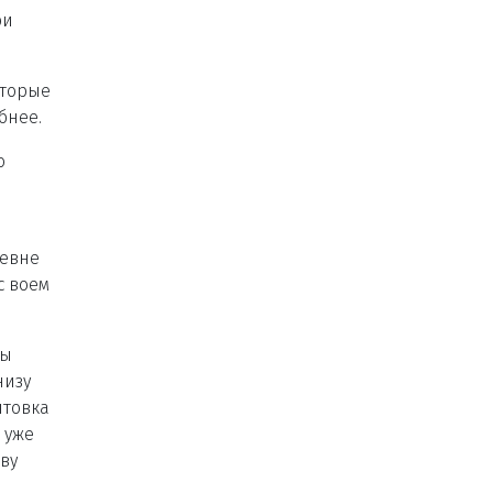
ри
оторые
бнее.
о
ревне
с воем
ны
низу
нтовка
 уже
ову