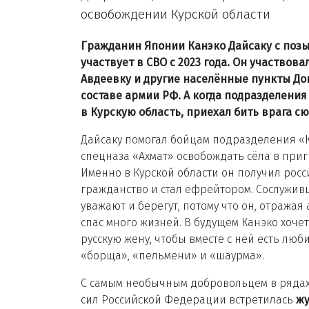
освобождении Курской области
Гражданин Японии Канэко Дайсаку с поз
участвует в СВО с 2023 года. Он участвовал
Авдеевку и другие населённые пункты До
составе армии РФ. А когда подразделения
в Курскую область, приехал бить врага сю
Дайсаку помогал бойцам подразделения «
спецназа «Ахмат» освобождать сёла в при
Именно в Курской области он получил росс
гражданство и стал ефрейтором. Сослужи
уважают и берегут, потому что он, отражая 
спас много жизней. В будущем Канэко хочет
русскую жену, чтобы вместе с ней есть лю
«борща», «пельмени» и «шаурма».
С самым необычным добровольцем в ряда
сил Российской Федерации встретилась
жу