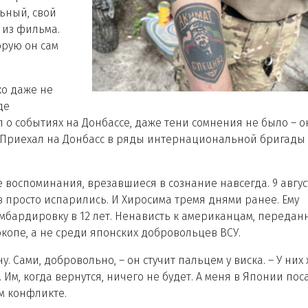
льный, свой
 из фильма.
торую он сам
ко даже не
де
 о событиях на Донбассе, даже тени сомнения не было – о
ь. Приехал на Донбасс в ряды интернациональной бригады
е воспоминания, врезавшиеся в сознание навсегда. 9 авгус
ев просто испарились. И Хиросима тремя днями ранее. Ему
мбардировку в 12 лет. Ненависть к американцам, передан
окопе, а не среди японских добровольцев ВСУ.
. Сами, добровольно, – он стучит пальцем у виска. – У них
м, когда вернутся, ничего не будет. А меня в Японии пос
м конфликте.