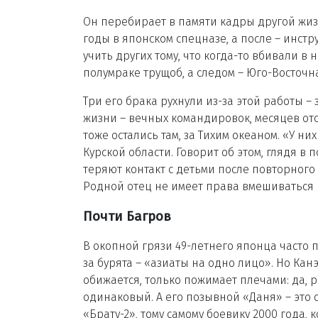
Он перебирает в памяти кадры другой жизн
годы в японском спецназе, а после – инст
учить других тому, что когда-то вбивали в
полумраке трущоб, а следом – Юго-Восточн
Три его брака рухнули из-за этой работы 
жизни – вечных командировок, месяцев отсу
тоже остались там, за Тихим океаном. «У ни
Курской области. Говорит об этом, глядя 
теряют контакт с детьми после повторного б
Родной отец не имеет права вмешиваться в
Почти Багров
В окопной грязи 49-летнего японца часто
за бурята – «азиаты на одно лицо». Но Кан
обижается, только пожимает плечами: да, р
одинаковый. А его позывной «Даня» – это 
«Брату-2», тому самому боевику 2000 года, 