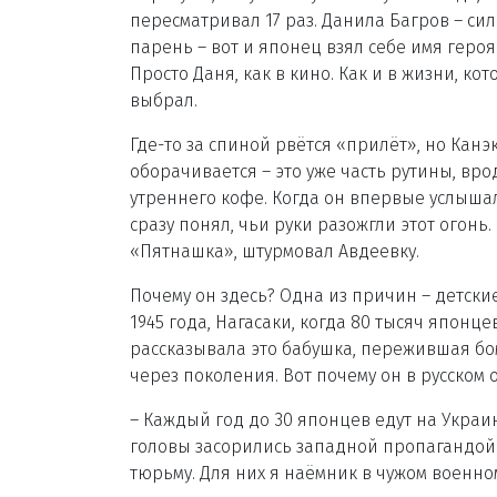
пересматривал 17 раз. Данила Багров – си
парень – вот и японец взял себе имя героя
Просто Даня, как в кино. Как и в жизни, ко
выбрал.
Где-то за спиной рвётся «прилёт», но Канэ
оборачивается – это уже часть рутины, вро
утреннего кофе. Когда он впервые услышал
сразу понял, чьи руки разожгли этот огон
«Пятнашка», штурмовал Авдеевку.
Почему он здесь? Одна из причин – детски
1945 года, Нагасаки, когда 80 тысяч японц
рассказывала это бабушка, пережившая бо
через поколения. Вот почему он в русском 
– Каждый год до 30 японцев едут на Украину
головы засорились западной пропагандой. И
тюрьму. Для них я наёмник в чужом военно