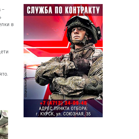
 –
ь
елки в
Дети
ято.