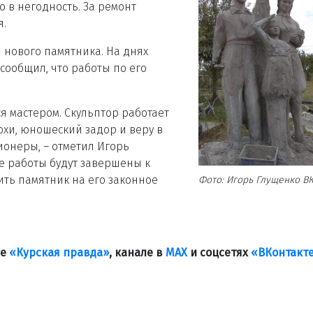
 в негодность. За ремонт
я.
 нового памятника. На днях
сообщил, что работы по его
я мастером. Скульптор работает
охи, юношеский задор и веру в
ионеры, – отметил Игорь
ые работы будут завершены к
ить памятник на его законное
Фото: Игорь Глущенко В
ле
«Курская правда»
, канале в
МАХ
и соцсетях
«ВКонтакт