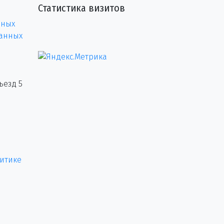
Статистика визитов
нных
данных
ъезд 5
итике