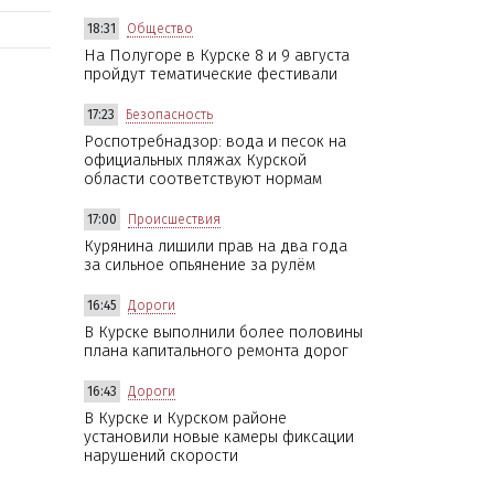
18:31
Общество
На Полугоре в Курске 8 и 9 августа
пройдут тематические фестивали
17:23
Безопасность
Роспотребнадзор: вода и песок на
официальных пляжах Курской
области соответствуют нормам
17:00
Происшествия
Курянина лишили прав на два года
за сильное опьянение за рулём
16:45
Дороги
В Курске выполнили более половины
плана капитального ремонта дорог
16:43
Дороги
В Курске и Курском районе
установили новые камеры фиксации
нарушений скорости