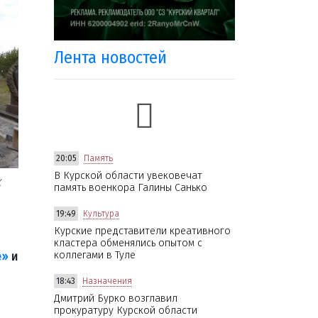
Лента новостей
20:05
Память
В Курской области увековечат
К
память военкора Галины Санько
19:49
Культура
Курские представители креативного
кластера обменялись опытом с
коллегами в Туле
е»
и
18:43
Назначения
Дмитрий Бурко возглавил
прокуратуру Курской области