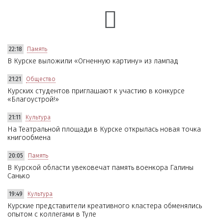
22:18
Память
В Курске выложили «Огненную картину» из лампад
21:21
Общество
Курских студентов приглашают к участию в конкурсе
«Благоустрой!»
21:11
Культура
На Театральной площади в Курске открылась новая точка
книгообмена
20:05
Память
В Курской области увековечат память военкора Галины
Санько
19:49
Культура
Курские представители креативного кластера обменялись
опытом с коллегами в Туле