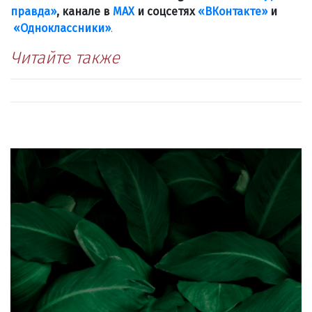
правда»
, канале в
МАХ
и соцсетях
«ВКонтакте»
и
«Одноклассники»
.
Читайте также