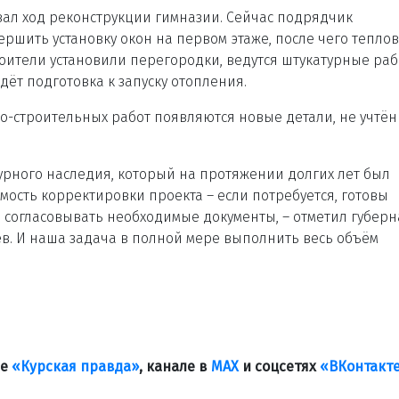
ал ход реконструкции гимназии. Сейчас подрядчик
ершить установку окон на первом этаже, после чего тепло
троители установили перегородки, ведутся штукатурные раб
дёт подготовка к запуску отопления.
но-строительных работ появляются новые детали, не учтё
турного наследия, который на протяжении долгих лет был
ость корректировки проекта – если потребуется, готовы
 согласовывать необходимые документы, – отметил губерн
цев. И наша задача в полной мере выполнить весь объём
ле
«Курская правда»
, канале в
МАХ
и соцсетях
«ВКонтакт