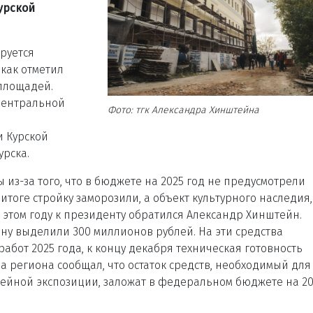
урской
руется
 как отметил
площадей.
 центральной
Фото: тгк Александра Хинштейна
и Курской
урска.
из-за того, что в бюджете на 2025 год не предусмотрели
итоге стройку заморозили, а объект культурного наследия,
 этом году к президенту обратился Александр Хинштейн.
у выделили 300 миллионов рублей. На эти средства
бот 2025 года, к концу декабря техническая готовность
ва региона сообщал, что остаток средств, необходимый для
ейной экспозиции, заложат в федеральном бюджете на 2