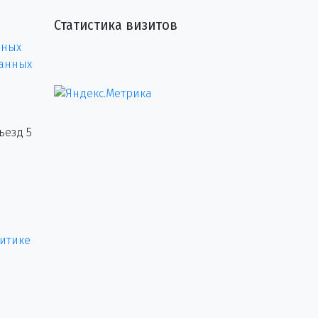
Статистика визитов
нных
данных
ъезд 5
итике