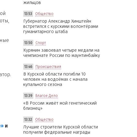
жильцов
вой
13:53
Общество
оты,
Губернатор Александр Хинштейн
встретился с курскими волонтёрами
гуманитарного штаба
нные
13:50
Спорт
Курянин завоевал четыре медали на
чемпионате России по маунтинбайку
13:46
Происшествия
атор.
В Курской области погибли 10
человек на водоёмах с начала
купального сезона
13:39
Благое Дело
«В России живёт мой генетический
близнец»
13:32
Общество
е»
и
Лучшие строители Курской области
получили федеральные награды