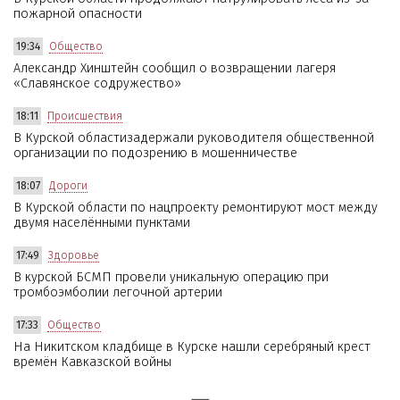
пожарной опасности
19:34
Общество
Александр Хинштейн сообщил о возвращении лагеря
«Славянское содружество»
18:11
Происшествия
В Курской областизадержали руководителя общественной
организации по подозрению в мошенничестве
18:07
Дороги
В Курской области по нацпроекту ремонтируют мост между
двумя населёнными пунктами
17:49
Здоровье
В курской БСМП провели уникальную операцию при
тромбоэмболии легочной артерии
17:33
Общество
На Никитском кладбище в Курске нашли серебряный крест
времён Кавказской войны