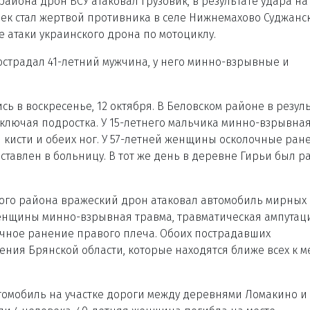
йона дрон ВСУ атаковал грузовик, в результате удара на
век стал жертвой противника в селе Нижнемахово Суджанс
е атаки украинского дрона по мотоциклу.
острадал 41-летний мужчина, у него минно-взрывные и
ь в воскресенье, 12 октября. В Беловском районе в резул
включая подростка. У 15-летнего мальчика минно-взрывна
 кисти и обеих ног. У 57-летней женщины осколочные ран
ставлен в больницу. В тот же день в деревне Гирьи был р
ского района вражеский дрон атаковал автомобиль мирных
 женщины минно-взрывная травма, травматическая ампутац
лочное ранение правого плеча. Обоих пострадавших
ния Брянской области, которые находятся ближе всех к м
томобиль на участке дороги между деревнями Ломакино и