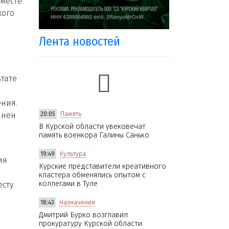
 месте
кого
Лента новостей
ьтате
я
ения.
анен
20:05
Память
В Курской области увековечат
память военкора Галины Санько
19:49
Культура
ия
Курские представители креативного
кластера обменялись опытом с
коллегами в Туле
есту
18:43
Назначения
Дмитрий Бурко возглавил
прокуратуру Курской области