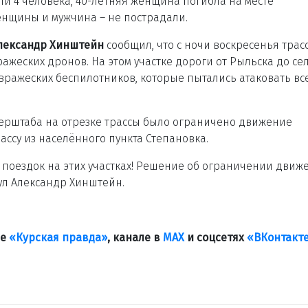
ли 4 человека, 40-летняя женщина погибла на месте
енщины и мужчина – не пострадали.
Александр Хинштейн
сообщил, что с ночи воскресенья трас
ажеских дронов. На этом участке дороги от Рыльска до се
ражеских беспилотников, которые пытались атаковать вс
ерштаба на отрезке трассы было ограничено движение
ассу из населённого пункта Степановка.
 поездок на этих участках! Решение об ограничении движ
ул Александр Хинштейн.
ле
«Курская правда»
, канале в
МАХ
и соцсетях
«ВКонтакт