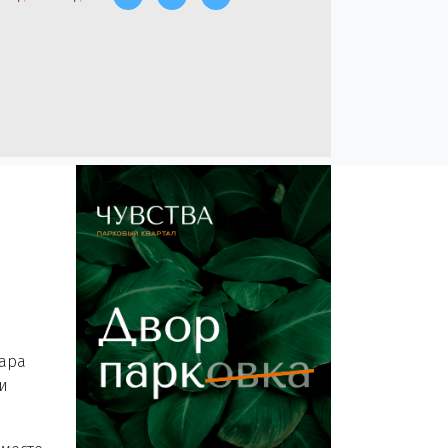
пара
и