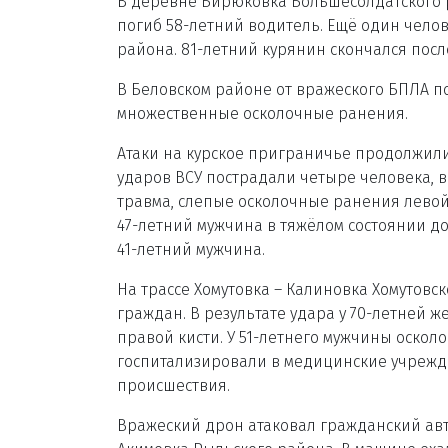
В деревне Бирюковка Большесолдатского ра
погиб 58-летний водитель. Ещё один чело
района. 81-летний курянин скончался посл
В Беловском районе от вражеского БПЛА п
множественные осколочные ранения.
Атаки на курское приграничье продолжилис
ударов ВСУ пострадали четыре человека, 
травма, слепые осколочные ранения левой
47-летний мужчина в тяжёлом состоянии до
41-летний мужчина.
На трассе Хомутовка – Калиновка Хомутов
граждан. В результате удара у 70-летней
правой кисти. У 51-летнего мужчины оско
госпитализировали в медицинские учрежде
происшествия.
Вражеский дрон атаковал гражданский ав