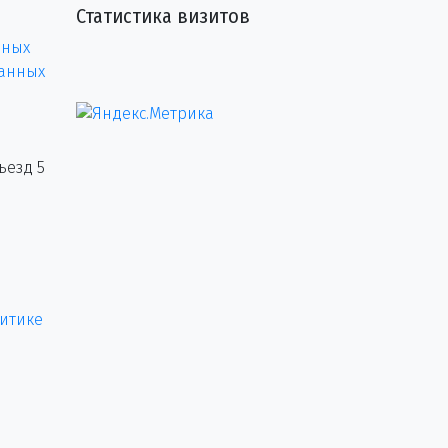
Статистика визитов
нных
данных
ъезд 5
итике