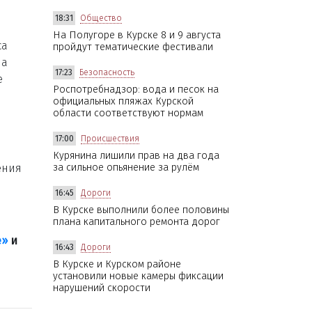
18:31
Общество
На Полугоре в Курске 8 и 9 августа
са
пройдут тематические фестивали
ла
17:23
Безопасность
е
Роспотребнадзор: вода и песок на
официальных пляжах Курской
области соответствуют нормам
17:00
Происшествия
Курянина лишили прав на два года
ения
за сильное опьянение за рулём
16:45
Дороги
В Курске выполнили более половины
плана капитального ремонта дорог
е»
и
16:43
Дороги
В Курске и Курском районе
установили новые камеры фиксации
нарушений скорости