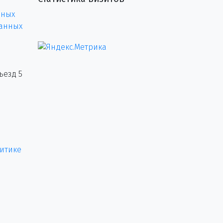
нных
данных
ъезд 5
итике