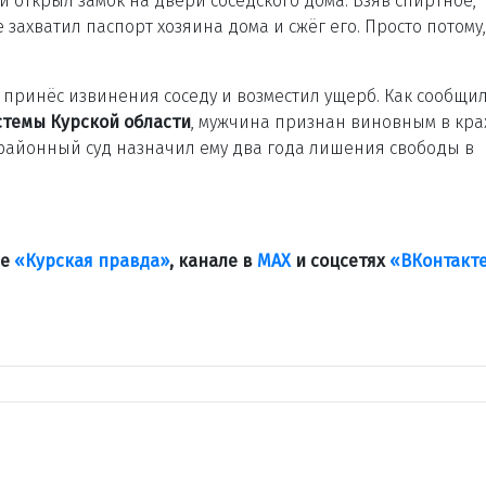
 открыл замок на двери соседского дома. Взяв спиртное,
 захватил паспорт хозяина дома и сжёг его. Просто потому,
принёс извинения соседу и возместил ущерб. Как сообщил
стемы Курской области
, мужчина признан виновным в кра
районный суд назначил ему два года лишения свободы в
ле
«Курская правда»
, канале в
МАХ
и соцсетях
«ВКонтакт