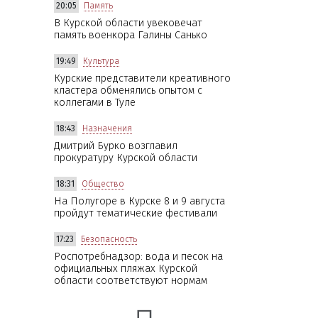
20:05
Память
В Курской области увековечат
память военкора Галины Санько
19:49
Культура
Курские представители креативного
кластера обменялись опытом с
коллегами в Туле
18:43
Назначения
Дмитрий Бурко возглавил
прокуратуру Курской области
18:31
Общество
На Полугоре в Курске 8 и 9 августа
пройдут тематические фестивали
17:23
Безопасность
Роспотребнадзор: вода и песок на
официальных пляжах Курской
области соответствуют нормам