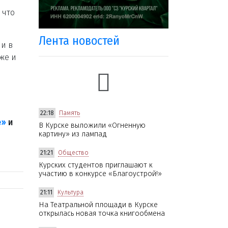
 что
Лента новостей
и в
же и
22:18
Память
е»
и
В Курске выложили «Огненную
картину» из лампад
21:21
Общество
Курских студентов приглашают к
участию в конкурсе «Благоустрой!»
21:11
Культура
На Театральной площади в Курске
открылась новая точка книгообмена