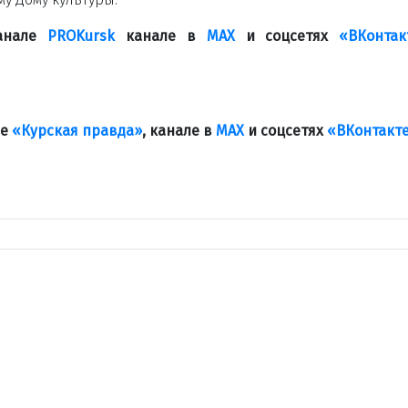
канале
PROKursk
канале в
МАХ
и соцсетях
«ВКонтак
ле
«Курская правда»
, канале в
МАХ
и соцсетях
«ВКонтакт