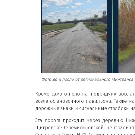
Фото до и после от регионального Минтранса
Кроме самого полотна, подрядчик восста
возле остановочного павильона. Также на
дорожные знаки и сигнальные столбики на
Эта дорога проходит через деревню Ниже
Щигровско-Черемисиновской центрально
Советского Союза И. Ф. Алтухова и районно