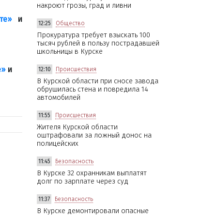
накроют грозы, град и ливни
те»
и
12:25
Общество
Прокуратура требует взыскать 100
тысяч рублей в пользу пострадавшей
школьницы в Курске
е»
и
12:10
Происшествия
В Курской области при сносе завода
обрушилась стена и повредила 14
автомобилей
11:55
Происшествия
Жителя Курской области
оштрафовали за ложный донос на
полицейских
11:45
Безопасность
В Курске 32 охранникам выплатят
долг по зарплате через суд
11:37
Безопасность
В Курске демонтировали опасные