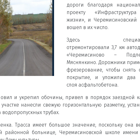
дороги благодаря национал
проекту «Инфраструктур
жизни», и Черемисиновский
вошел в их число.
Здесь специали
отремонтировали 3,7 км авто
«Черемисиново – Подле
Мяснянкино. Дорожники при
фрезерование, чтобы снять 
покрытие, и уложили два 
слоя асфальтобетона.
новил и укрепил обочины, привел в порядок заездной 
 участке нанесли свежую горизонтальную разметку, уста
 водопропускных трубах.
нка. Трасса имеет большое значение, поскольку она в
й районной больнице, Черемисиновской школе имени
му Дому культуры.