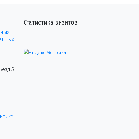
Статистика визитов
нных
данных
ъезд 5
итике