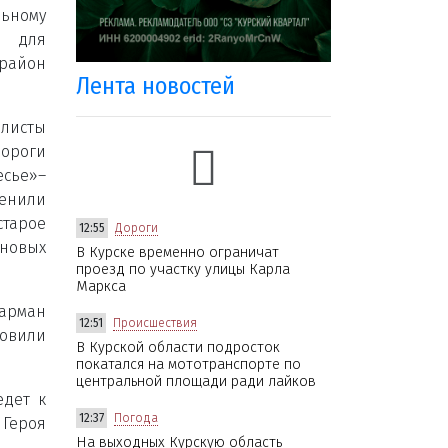
ьному
а для
 район
Лента новостей
сты
дороги
сье»–
менили
старое
12:55
Дороги
новых
В Курске временно ограничат
проезд по участку улицы Карла
Маркса
карман
12:51
Происшествия
новили
В Курской области подросток
покатался на мототранспорте по
центральной площади ради лайков
едет к
12:37
Погода
 Героя
На выходных Курскую область