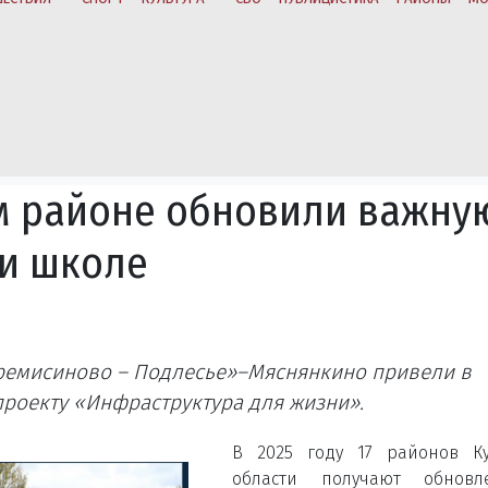
м районе обновили важну
 и школе
еремисиново – Подлесье»–Мяснянкино привели в
роекту «Инфраструктура для жизни».
В 2025 году 17 районов Ку
области получают обновл