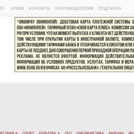
ТЕ
АРХИВ
КОНТАКТЫ
РЕКЛАМОДАТЕЛЯМ
ПОДПИСКА
ЕСТВИЯ
СПОРТ
КУЛЬТУРА
СВО
ПУБЛИЦИСТИКА
РАЙОНЫ
МО