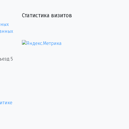
Статистика визитов
нных
данных
ъезд 5
итике