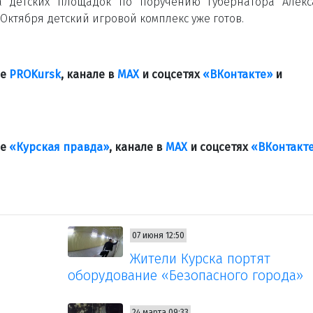
ка детских площадок по поручению губернатора Алек
 Октября детский игровой комплекс уже готов.
ле
PROKursk
, канале в
МАХ
и соцсетях
«ВКонтакте»
и
ле
«Курская правда»
, канале в
МАХ
и соцсетях
«ВКонтакт
07 июня 12:50
Жители Курска портят
оборудование «Безопасного города»
24 марта 09:33