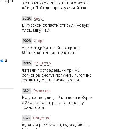
сандра
экспозициями виртуального музея
«Лица Победы: правнуки войны»
20:26
Спорт
В Курской области открыли новую
площадку ГТО
19:28
Спорт
Александр Хинштейн открыл в
Медвенке теннисные корты
е»
и
19:05
Общество
Жители пострадавших при ЧС
регионов смогут получить льготные
кредиты до 300 тысяч рублей
18:24
Общество
На участке улицы Радищева в Курске
с 27 августа запретят остановку
транспорта
17:40
Общество
Курянам рассказали, куда сдавать