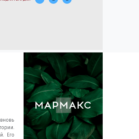
вновь
ории.
й. Его