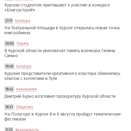
Курских студентов приглашают к участию в конкурсе
«Благоустрой!»
21:11
Культура
На Театральной площади в Курске открылась новая точка
книгообмена
20:05
Память
В Курской области увековечат память военкора Галины
Санько
19:49
Культура
Курские представители креативного кластера обменялись
опытом с коллегами в Туле
18:43
Назначения
Дмитрий Бурко возглавил прокуратуру Курской области
18:31
Общество
На Полугоре в Курске 8 и 9 августа пройдут тематические
фестивали
17:23
Безопасность