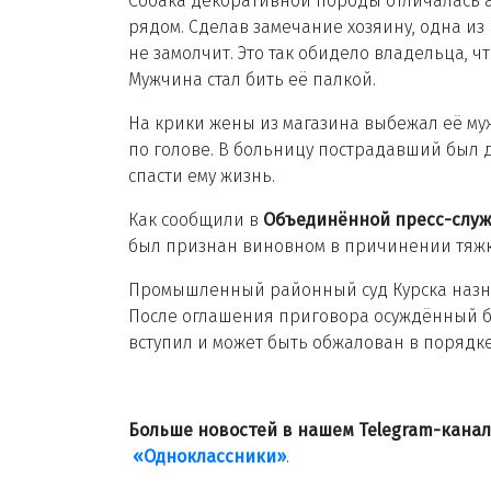
Собака декоративной породы отличалась а
рядом. Сделав замечание хозяину, одна из
не замолчит. Это так обидело владельца, 
Мужчина стал бить её палкой.
На крики жены из магазина выбежал её муж
по голове. В больницу пострадавший был 
спасти ему жизнь.
Как сообщили в
Объединённой пресс-служ
был признан виновном в причинении тяжко
Промышленный районный суд Курска назна
После оглашения приговора осуждённый был
вступил и может быть обжалован в порядк
Больше новостей в нашем Telegram-кана
«Одноклассники»
.