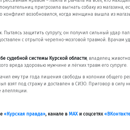
грессивным нравом – лаяла и рычала на всех, кто находи
 покупательниц пригрозила выгнать собаку из магазина, ес
что конфликт возобновился, когда женщина вышла из магаз
. Пытаясь защитить супругу, он получил сильный удар па
доставлен с отрытой черепно-мозговой травмой. Врачам у
бе судебной системы Курской области
, владелец животн
го вреда здоровью мужчине и лёгких травм его супруге.
чил ему три года лишения свободы в колонии общего ре
 взят под стражу и доставлен в СИЗО. Приговор в силу н
е апелляции.
ле
«Курская правда»
, канале в
МАХ
и соцсетях
«ВКонтакт