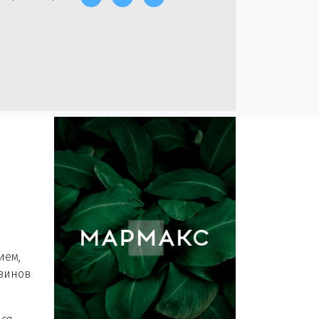
ием,
азинов