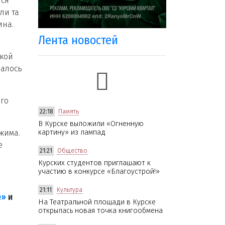
лся
ли та
ина.
Лента новостей
лкой
далось
ого
22:18
Память
В Курске выложили «Огненную
жима.
картину» из лампад
е
21:21
Общество
Курских студентов приглашают к
участию в конкурсе «Благоустрой!»
21:11
Культура
е»
и
На Театральной площади в Курске
открылась новая точка книгообмена