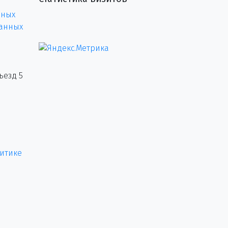
нных
данных
ъезд 5
итике