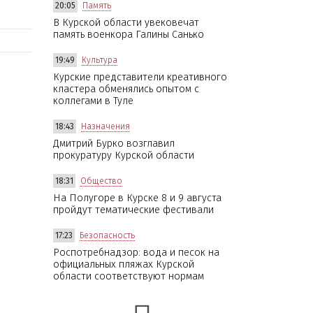
20:05
Память
В Курской области увековечат
память военкора Галины Санько
19:49
Культура
Курские представители креативного
кластера обменялись опытом с
коллегами в Туле
18:43
Назначения
Дмитрий Бурко возглавил
прокуратуру Курской области
18:31
Общество
На Полугоре в Курске 8 и 9 августа
пройдут тематические фестивали
17:23
Безопасность
Роспотребнадзор: вода и песок на
официальных пляжах Курской
области соответствуют нормам