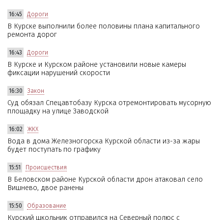
16:45
Дороги
В Курске выполнили более половины плана капитального
ремонта дорог
16:43
Дороги
В Курске и Курском районе установили новые камеры
фиксации нарушений скорости
16:30
Закон
Суд обязал Спецавтобазу Курска отремонтировать мусорную
площадку на улице Заводской
16:02
ЖКХ
Вода в дома Железногорска Курской области из-за жары
будет поступать по графику
15:51
Происшествия
В Беловском районе Курской области дрон атаковал село
Вишнево, двое ранены
15:50
Образование
Курский школьник отправился на Северный полюс с