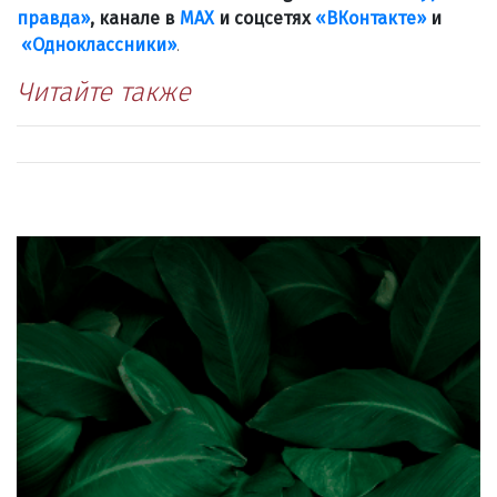
правда»
, канале в
МАХ
и соцсетях
«ВКонтакте»
и
«Одноклассники»
.
Читайте также