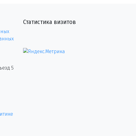
Статистика визитов
нных
данных
ъезд 5
итике