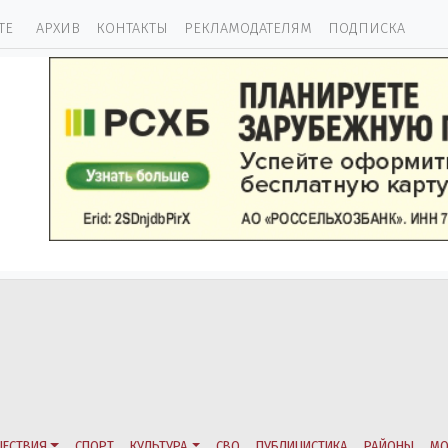
ТЕ
АРХИВ
КОНТАКТЫ
РЕКЛАМОДАТЕЛЯМ
ПОДПИСКА
ЕСТВИЯ
СПОРТ
КУЛЬТУРА
СВО
ПУБЛИЦИСТИКА
РАЙОНЫ
МО