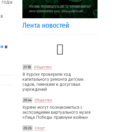
е годы
 в
Лента новостей
е»
и
21:18
Общество
В Курске проверили ход
капитального ремонта детских
садов, гимназии и досуговых
учреждений
20:44
Общество
Куряне могут познакомиться с
экспозициями виртуального музея
«Лица Победы: правнуки войны»
20:26
Спорт