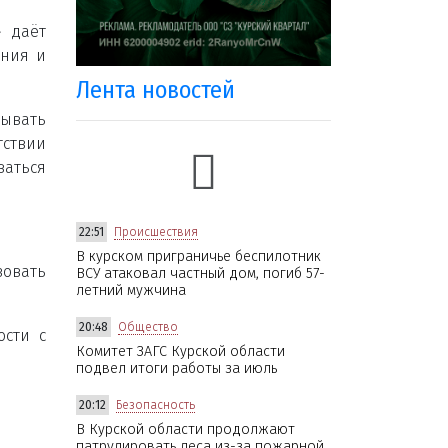
» даёт
ания и
Лента новостей
сывать
ствии
ваться
22:51
Происшествия
В курском приграничье беспилотник
зовать
ВСУ атаковал частный дом, погиб 57-
летний мужчина
20:48
Общество
ости с
Комитет ЗАГС Курской области
подвел итоги работы за июль
20:12
Безопасность
В Курской области продолжают
патрулировать леса из-за пожарной