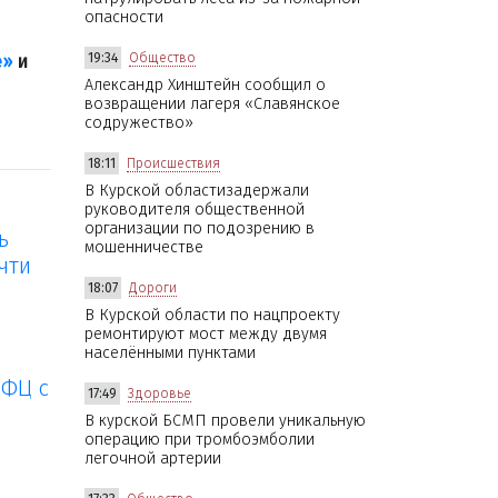
опасности
19:34
Общество
е»
и
Александр Хинштейн сообщил о
возвращении лагеря «Славянское
содружество»
18:11
Происшествия
В Курской областизадержали
руководителя общественной
организации по подозрению в
ь
мошенничестве
чти
18:07
Дороги
В Курской области по нацпроекту
ремонтируют мост между двумя
населёнными пунктами
МФЦ с
17:49
Здоровье
В курской БСМП провели уникальную
операцию при тромбоэмболии
легочной артерии