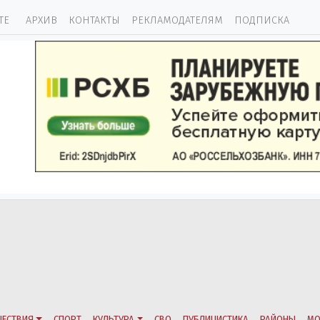
ТЕ
АРХИВ
КОНТАКТЫ
РЕКЛАМОДАТЕЛЯМ
ПОДПИСКА
ЕСТВИЯ
СПОРТ
КУЛЬТУРА
СВО
ПУБЛИЦИСТИКА
РАЙОНЫ
МО