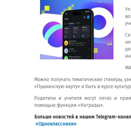
Уп
во
уч
Се
не
ре
ин
MA
Можно получать тематические стикеры, узн
«Пушкинскую карту» и быть в курсе культу
Родители и учителя могут легко и при
помощью функции «Награды».
Больше новостей в нашем Telegram-кана
«Одноклассники»
.