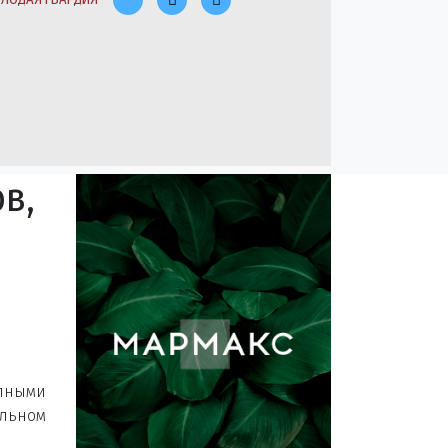
в,
упными
льном