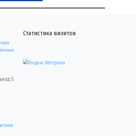
Статистика визитов
нных
данных
ъезд 5
итике