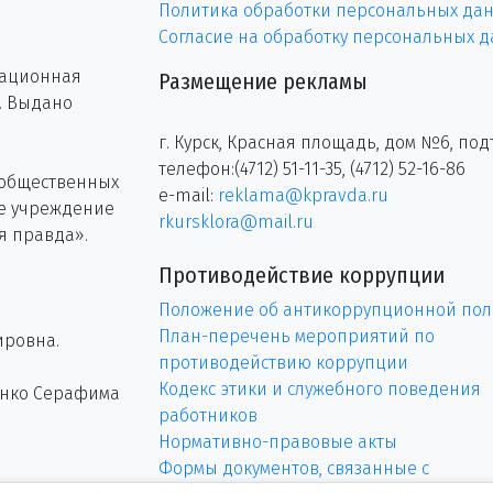
Политика обработки персональных да
Согласие на обработку персональных 
рационная
Размещение рекламы
г. Выдано
г. Курск, Красная площадь, дом №6, под
телефон:(4712) 51-11-35, (4712) 52-16-86
 общественных
e-mail:
reklama@kpravda.ru
ое учреждение
rkursklora@mail.ru
я правда».
Противодействие коррупции
Положение об антикоррупционной пол
План-перечень мероприятий по
ировна.
противодействию коррупции
Кодекс этики и служебного поведения
енко Серафима
работников
Нормативно-правовые акты
Формы документов, связанные с