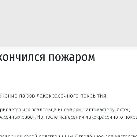
кончился пожаром
енение паров лакокрасочного покрытия
ривается иск владельца иномарки к автомастеру. Истец
расочных работ. Но после нанесения лакокрасочного покр
владении своей родственницы. Отведённое для мастерск