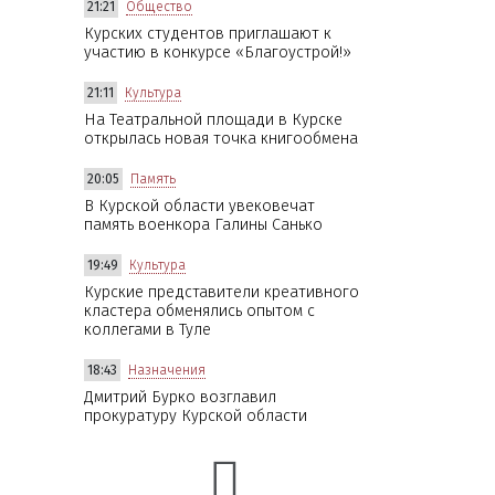
21:21
Общество
Курских студентов приглашают к
участию в конкурсе «Благоустрой!»
21:11
Культура
На Театральной площади в Курске
открылась новая точка книгообмена
20:05
Память
В Курской области увековечат
память военкора Галины Санько
19:49
Культура
Курские представители креативного
кластера обменялись опытом с
коллегами в Туле
18:43
Назначения
Дмитрий Бурко возглавил
прокуратуру Курской области