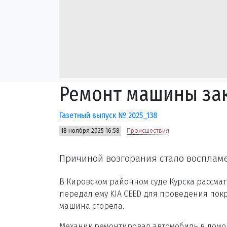
Ремонт машины за
Газетный выпуск № 2025_138
18 ноября 2025 16:58
Происшествия
Причиной возгорания стало восплам
В Кировском районном суде Курска рассмат
передал ему KIA CEED для проведения пок
машина сгорела.
Механик ремонтировал автомобиль в домо