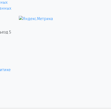
нных
данных
ъезд 5
итике