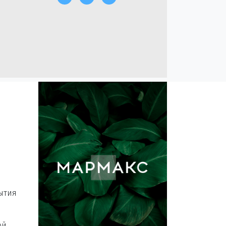
ытия
ой