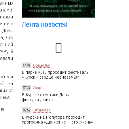
денных
атами.
торый
Лента новостей
тоянию
в Доме
а, что
речней
умму 8
совали
17:48
Общество
В парке КЗТЗ проходит фестиваль
жителя
«Курск – сердце Черноземья»
ьё. За
17:43
Спорт
ших от
В Курске отметили День
нным.
физкультурника
и
16:52
Общество
В Курске на Полугоре проходит
программа «Движение — это жизнь»