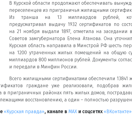
В Курской области продолжают обеспечивать вынуж
переселенцев из приграничья жилищными сертифик
Из транша на 13 миллиардов рублей, ко
предусматривал выдачу 1932 сертификатов по сос
на 21 ноября выдали 1897, отметила на заседании 
Советов замгубернатора Елена Атанова. Она уточнил
Курская область направила в Минстрой РФ шесть пе
на 1200 утраченных жилых помещений на общую с
миллиардов 800 миллионов рублей. Документы согла
и передали в Минфин России.
Всего жилищными сертификатами обеспечили 13841 
тификатов граждане уже реализовали, подобрав жил
 в приграничных районах пять жилых домов, пострадав
длежащими восстановлению, а один – полностью разруше
ле
«Курская
прав
да»
, канале в
МАХ
и соцсетях
«ВКонтакте»