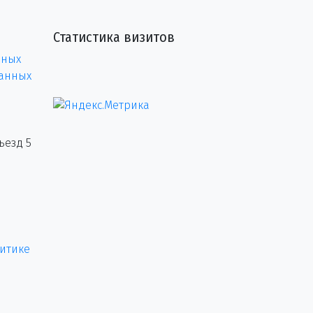
Статистика визитов
нных
данных
ъезд 5
итике