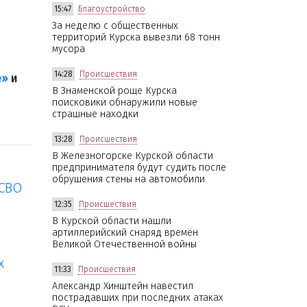
15:47
Благоустройство
За неделю с общественных
территорий Курска вывезли 68 тонн
мусора
14:28
Происшествия
е»
и
В Знаменской роще Курска
поисковики обнаружили новые
страшные находки
13:28
Происшествия
В Железногорске Курской области
предпринимателя будут судить после
обрушения стены на автомобили
 СВО
12:35
Происшествия
В Курской области нашли
артиллерийский снаряд времён
Великой Отечественной войны
х
11:33
Происшествия
Александр Хинштейн навестил
пострадавших при последних атаках