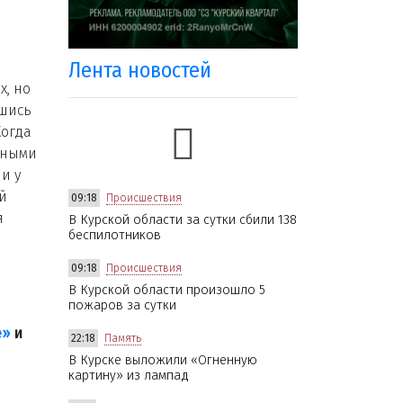
Лента новостей
х, но
вшись
Когда
нными
и у
й
09:18
Происшествия
я
В Курской области за сутки сбили 138
беспилотников
09:18
Происшествия
В Курской области произошло 5
пожаров за сутки
е»
и
22:18
Память
В Курске выложили «Огненную
картину» из лампад