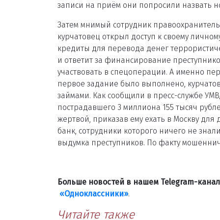
записи на приём они попросили назвать н
Затем мнимый сотрудник правоохранительн
курчатовец открыл доступ к своему личному
кредиты для перевода денег террористиче
и ответит за финансирование преступнико
участвовать в спецоперации. А именно пе
первое задание было выполнено, курчато
займами. Как сообщили в пресс-службе УМВ
пострадавшего 3 миллиона 155 тысяч рубл
жертвой, приказав ему ехать в Москву для 
банк, сотрудники которого ничего не знал
выдумка преступников. По факту мошеннич
Больше новостей в нашем Telegram-кана
«Одноклассники»
.
Читайте также