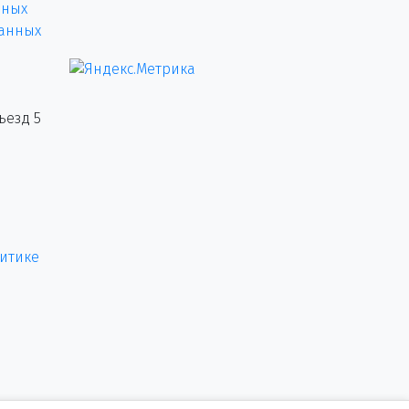
нных
данных
ъезд 5
итике