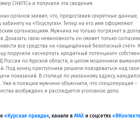
омер СНИЛСа и получили эти сведения.
ых органов заявил, что, предоставив секретные данные,
 кабинету на «Госуслугах». Тепер на его имя оформляют
ским организациям. Мужчина не только погрязнет в долга
в. Доказать свою невиновность он сможет только согласи
ревести все средства на «защищённый безопасный счёт». 
вцу поручили «исчерпать кредитный потенциал» собстве
Д России по Курской области, в целом мошенники выманил
ей. Под конец преступники решили поиздеваться над свое
дачи показаний. В столице по указанному адресу находилс
и. Уже в полиции мужчине объяснили, что спецоперация –
ества возбуждено и расследуется уголовное дело.
ле
«Курская правда»
, канале в
МАХ
и соцсетях
«ВКонтакт