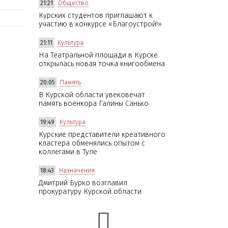
21:21
Общество
Курских студентов приглашают к
участию в конкурсе «Благоустрой!»
21:11
Культура
На Театральной площади в Курске
открылась новая точка книгообмена
20:05
Память
В Курской области увековечат
память военкора Галины Санько
19:49
Культура
Курские представители креативного
кластера обменялись опытом с
коллегами в Туле
18:43
Назначения
Дмитрий Бурко возглавил
прокуратуру Курской области