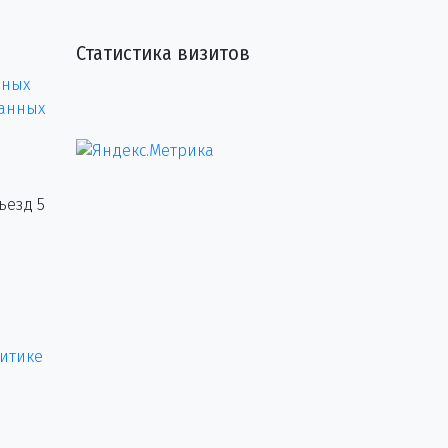
Статистика визитов
нных
данных
ъезд 5
итике