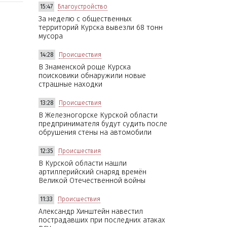
15:47
Благоустройство
За неделю с общественных
территорий Курска вывезли 68 тонн
мусора
14:28
Происшествия
В Знаменской роще Курска
поисковики обнаружили новые
страшные находки
13:28
Происшествия
В Железногорске Курской области
предпринимателя будут судить после
обрушения стены на автомобили
12:35
Происшествия
В Курской области нашли
артиллерийский снаряд времён
Великой Отечественной войны
11:33
Происшествия
Александр Хинштейн навестил
пострадавших при последних атаках