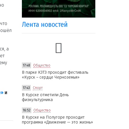
но
Лента новостей
 что
дошёл
я, а
ет
ему
17:48
Общество
В парке КЗТЗ проходит фестиваль
«Курск – сердце Черноземья»
17:43
Спорт
е»
и
В Курске отметили День
физкультурника
16:52
Общество
В Курске на Полугоре проходит
программа «Движение — это жизнь»