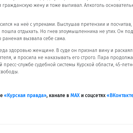
 гражданскую жену и тоже выпивал. Алкоголь основатель
ился на неё с упреками. Выслушав претензии и посчитав,
пошла отдыхать. Но гнев злоумышленника не утих. Он по
ю раненая вызвала себе сама.
да здоровью женщине. В суде он признал вину и раскаялс
теля, и просила не наказывать его строго. Пара продолжа
 пресс-службе судебной системы Курской области, 45-летн
свободы.
ле
«Курская правда»
, канале в
МАХ
и соцсетях
«ВКонтакт