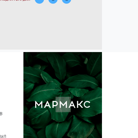
в
был