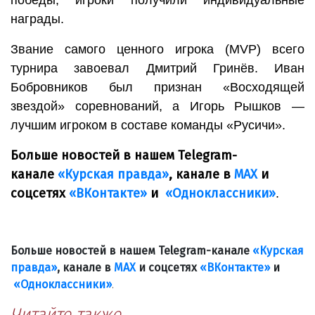
победы, игроки получили индивидуальные
награды.
Звание самого ценного игрока (MVP) всего
турнира завоевал Дмитрий Гринёв. Иван
Бобровников был признан «Восходящей
звездой» соревнований, а Игорь Рышков —
лучшим игроком в составе команды «Русичи».
Больше новостей в нашем Telegram-
канале
«Курская правда»
, канале в
МАХ
и
соцсетях
«ВКонтакте»
и
«Одноклассники»
.
Больше новостей в нашем Telegram-канале
«Курская
правда»
, канале в
МАХ
и соцсетях
«ВКонтакте»
и
«Одноклассники»
.
Читайте также