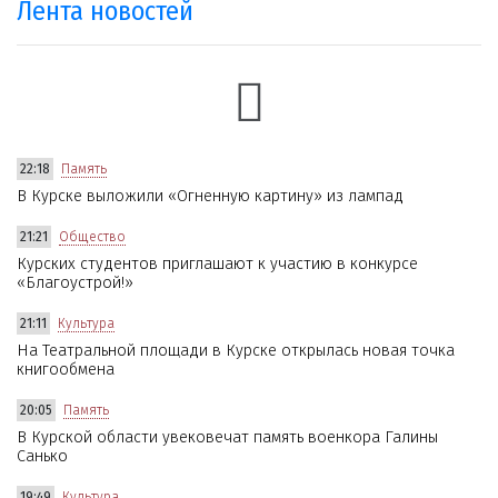
Лента новостей
22:18
Память
В Курске выложили «Огненную картину» из лампад
21:21
Общество
Курских студентов приглашают к участию в конкурсе
«Благоустрой!»
21:11
Культура
На Театральной площади в Курске открылась новая точка
книгообмена
20:05
Память
В Курской области увековечат память военкора Галины
Санько
19:49
Культура