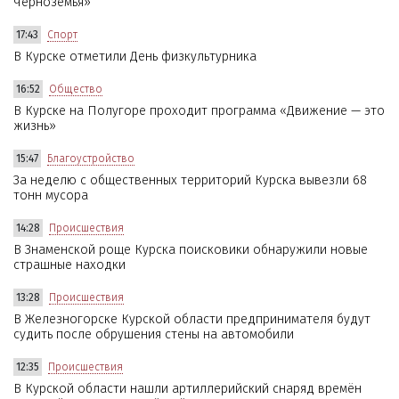
Черноземья»
17:43
Спорт
В Курске отметили День физкультурника
16:52
Общество
В Курске на Полугоре проходит программа «Движение — это
жизнь»
15:47
Благоустройство
За неделю с общественных территорий Курска вывезли 68
тонн мусора
14:28
Происшествия
В Знаменской роще Курска поисковики обнаружили новые
страшные находки
13:28
Происшествия
В Железногорске Курской области предпринимателя будут
судить после обрушения стены на автомобили
12:35
Происшествия
В Курской области нашли артиллерийский снаряд времён