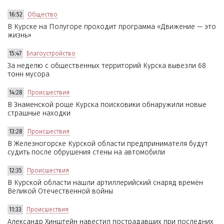
16:52
Общество
В Курске на Полугоре проходит программа «Движение — это
жизнь»
15:47
Благоустройство
За неделю с общественных территорий Курска вывезли 68
тонн мусора
14:28
Происшествия
В Знаменской роще Курска поисковики обнаружили новые
страшные находки
13:28
Происшествия
В Железногорске Курской области предпринимателя будут
судить после обрушения стены на автомобили
12:35
Происшествия
В Курской области нашли артиллерийский снаряд времён
Великой Отечественной войны
11:33
Происшествия
Александр Хинштейн навестил пострадавших при последних